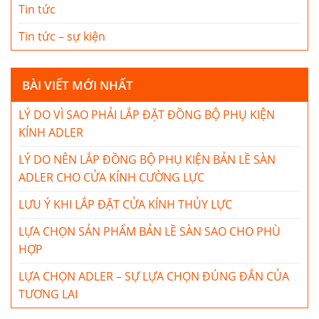
Tin tức
Tin tức – sự kiện
BÀI VIẾT MỚI NHẤT
LÝ DO VÌ SAO PHẢI LẮP ĐẶT ĐỒNG BỘ PHỤ KIỆN
KÍNH ADLER
LÝ DO NÊN LẮP ĐỒNG BỘ PHỤ KIỆN BẢN LỀ SÀN
ADLER CHO CỬA KÍNH CƯỜNG LỰC
LƯU Ý KHI LẮP ĐẶT CỬA KÍNH THỦY LỰC
LỰA CHỌN SẢN PHẨM BẢN LỀ SÀN SAO CHO PHÙ
HỢP
LỰA CHỌN ADLER – SỰ LỰA CHỌN ĐÚNG ĐẮN CỦA
TƯƠNG LAI