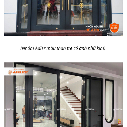
(Nhôm Adler màu than tre có ánh nhũ kim)