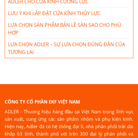
ADLER CHO CỬA KÍNH CƯỜNG LỰC
LƯU Ý KHI LẮP ĐẶT CỬA KÍNH THỦY LỰC
LỰA CHỌN SẢN PHẨM BẢN LỀ SÀN SAO CHO PHÙ
HỢP
LỰA CHỌN ADLER – SỰ LỰA CHỌN ĐÚNG ĐẮN CỦA
TƯƠNG LAI
CÔNG TY CỔ PHẦN EKF VIỆT NAM
ADLER - Thương hiệu hàng đầu tại Việt Nam trong lĩnh vực
sản xuất, cung ứng các sản phẩm nhôm và phụ kiện kính.
Hiện nay, Adler đã có hệ thống đại lí, nhà phân phối trải dài
khắp 63 tỉnh, thành phố với trên 300 đại lý phân phối và