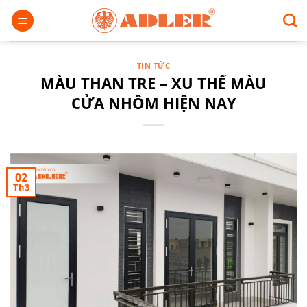
Chuyển
đến
nội
dung
TIN TỨC
MÀU THAN TRE – XU THẾ MÀU
CỬA NHÔM HIỆN NAY
02
Th3