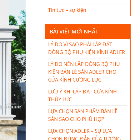
Tin tức – sự kiện
BÀI VIẾT MỚI NHẤT
LÝ DO VÌ SAO PHẢI LẮP ĐẶT
ĐỒNG BỘ PHỤ KIỆN KÍNH ADLER
LÝ DO NÊN LẮP ĐỒNG BỘ PHỤ
KIỆN BẢN LỀ SÀN ADLER CHO
CỬA KÍNH CƯỜNG LỰC
LƯU Ý KHI LẮP ĐẶT CỬA KÍNH
THỦY LỰC
LỰA CHỌN SẢN PHẨM BẢN LỀ
SÀN SAO CHO PHÙ HỢP
LỰA CHỌN ADLER – SỰ LỰA
CHỌN ĐÚNG ĐẮN CỦA TƯƠNG