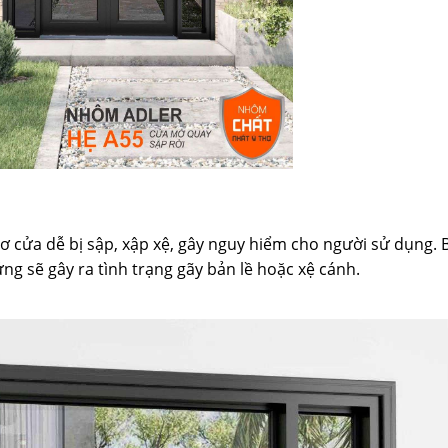
cơ cửa dễ bị sập, xập xệ, gây nguy hiểm cho người sử dụng.
ng sẽ gây ra tình trạng gãy bản lề hoặc xệ cánh.