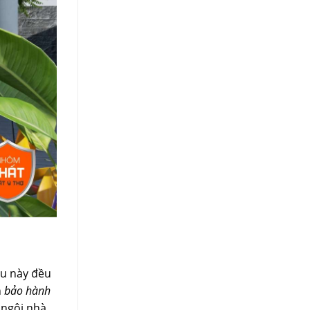
ệu này đều
h
bảo hành
 ngôi nhà