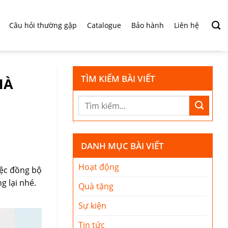
Câu hỏi thường gặp
Catalogue
Bảo hành
Liên hệ
TÌM KIẾM BÀI VIẾT
HÀ
DANH MỤC BÀI VIẾT
Hoạt động
iệc đồng bộ
g lại nhé.
Quà tặng
Sự kiện
Tin tức