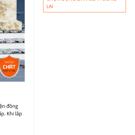
LAI
iện đồng
p. Khi lắp