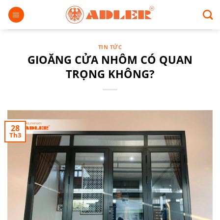
Chuyển
đến
nội
dung
TIN TỨC
GIOĂNG CỬA NHÔM CÓ QUAN
TRỌNG KHÔNG?
28
Th3