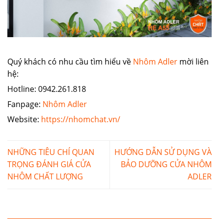
Quý khách có nhu cầu tìm hiểu về
Nhôm Adler
mời liên
hệ:
Hotline: 0942.261.818
Fanpage:
Nhôm Adler
Website:
https://nhomchat.vn/
NHỮNG TIÊU CHÍ QUAN
HƯỚNG DẪN SỬ DỤNG VÀ
TRỌNG ĐÁNH GIÁ CỬA
BẢO DƯỠNG CỬA NHÔM
NHÔM CHẤT LƯỢNG
ADLER