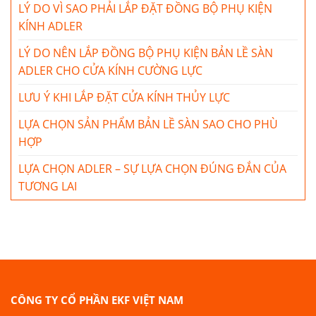
LÝ DO VÌ SAO PHẢI LẮP ĐẶT ĐỒNG BỘ PHỤ KIỆN
KÍNH ADLER
LÝ DO NÊN LẮP ĐỒNG BỘ PHỤ KIỆN BẢN LỀ SÀN
ADLER CHO CỬA KÍNH CƯỜNG LỰC
LƯU Ý KHI LẮP ĐẶT CỬA KÍNH THỦY LỰC
LỰA CHỌN SẢN PHẨM BẢN LỀ SÀN SAO CHO PHÙ
HỢP
LỰA CHỌN ADLER – SỰ LỰA CHỌN ĐÚNG ĐẮN CỦA
TƯƠNG LAI
CÔNG TY CỔ PHẦN EKF VIỆT NAM