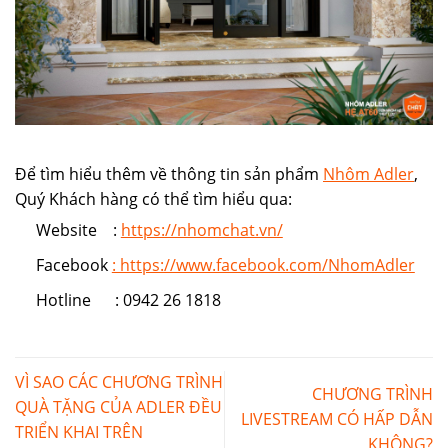
Để tìm hiểu thêm về thông tin sản phẩm
Nhôm Adler
,
Quý Khách hàng có thể tìm hiểu qua:
Website :
https://nhomchat.vn/
Facebook
: https://www.facebook.com/NhomAdler
Hotline : 0942 26 1818
VÌ SAO CÁC CHƯƠNG TRÌNH
CHƯƠNG TRÌNH
QUÀ TẶNG CỦA ADLER ĐỀU
LIVESTREAM CÓ HẤP DẪN
TRIỂN KHAI TRÊN
KHÔNG?