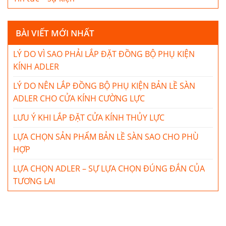
BÀI VIẾT MỚI NHẤT
LÝ DO VÌ SAO PHẢI LẮP ĐẶT ĐỒNG BỘ PHỤ KIỆN
KÍNH ADLER
LÝ DO NÊN LẮP ĐỒNG BỘ PHỤ KIỆN BẢN LỀ SÀN
ADLER CHO CỬA KÍNH CƯỜNG LỰC
LƯU Ý KHI LẮP ĐẶT CỬA KÍNH THỦY LỰC
LỰA CHỌN SẢN PHẨM BẢN LỀ SÀN SAO CHO PHÙ
HỢP
LỰA CHỌN ADLER – SỰ LỰA CHỌN ĐÚNG ĐẮN CỦA
TƯƠNG LAI