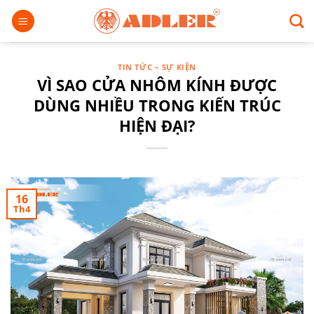
Chuyển
đến
nội
dung
TIN TỨC – SỰ KIỆN
VÌ SAO CỬA NHÔM KÍNH ĐƯỢC
DÙNG NHIỀU TRONG KIẾN TRÚC
HIỆN ĐẠI?
16
Th4