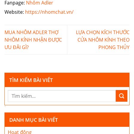
Fanpage:
Nhôm Adler
Website:
https://nhomchat.vn/
MUA NHÔM ADLER THỢ
LỰA CHỌN KÍCH THƯỚC
NHÔM KÍNH NHẬN ĐƯỢC
CỬA NHÔM KÍNH THEO
ƯU ĐÃI GÌ?
PHONG THỦY
TÌM KIẾM BÀI VIẾT
DANH MỤC BÀI VIẾT
Hoạt động