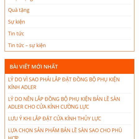
Quà tặng
Sự kiện
Tin tức
Tin tức – sự kiện
BÀI VIẾT MỚI NHẤT
LÝ DO VÌ SAO PHẢI LẮP ĐẶT ĐỒNG BỘ PHỤ KIỆN
KÍNH ADLER
LÝ DO NÊN LẮP ĐỒNG BỘ PHỤ KIỆN BẢN LỀ SÀN
ADLER CHO CỬA KÍNH CƯỜNG LỰC
LƯU Ý KHI LẮP ĐẶT CỬA KÍNH THỦY LỰC
LỰA CHỌN SẢN PHẨM BẢN LỀ SÀN SAO CHO PHÙ
HỢP