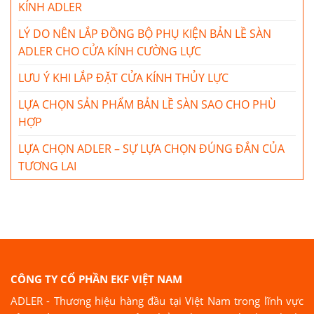
KÍNH ADLER
LÝ DO NÊN LẮP ĐỒNG BỘ PHỤ KIỆN BẢN LỀ SÀN
ADLER CHO CỬA KÍNH CƯỜNG LỰC
LƯU Ý KHI LẮP ĐẶT CỬA KÍNH THỦY LỰC
LỰA CHỌN SẢN PHẨM BẢN LỀ SÀN SAO CHO PHÙ
HỢP
LỰA CHỌN ADLER – SỰ LỰA CHỌN ĐÚNG ĐẮN CỦA
TƯƠNG LAI
CÔNG TY CỔ PHẦN EKF VIỆT NAM
ADLER - Thương hiệu hàng đầu tại Việt Nam trong lĩnh vực