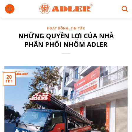
Chuyển
đến
nội
dung
HOẠT ĐỘNG
,
TIN TỨC
NHỮNG QUYỀN LỢI CỦA NHÀ
PHÂN PHỐI NHÔM ADLER
20
Th1