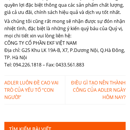
quyền lợi đặc biệt thông qua các sản phẩm chất lượng,
giá cả ưu đãi, chính sách hiệu quả và dịch vụ tốt nhất.
Và chúng tôi cũng rất mong sẽ nhận được sự đón nhận
nhiệt tình, đặc biệt là những ý kiến quý báu của Quý vị,
mọi chi tiết xin vui lòng liên hệ:
CÔNG TY CỔ PHẦN EKF VIỆT NAM
Địa chỉ: G25 Khu LK 19A-B, X7, P.Dương Nội, Q.Hà Đông,
TP. Hà Nội
Tel: 094.226.1818 – Fax: 0433.561.883
ADLER LUÔN ĐỀ CAO VAI
ĐIỀU GÌ TẠO NÊN THÀNH
TRÒ CỦA YẾU TỐ “CON
CÔNG CỦA ADLER NGÀY
NGƯỜI”
HÔM NAY?
TÌM KIẾM BÀI VIẾT