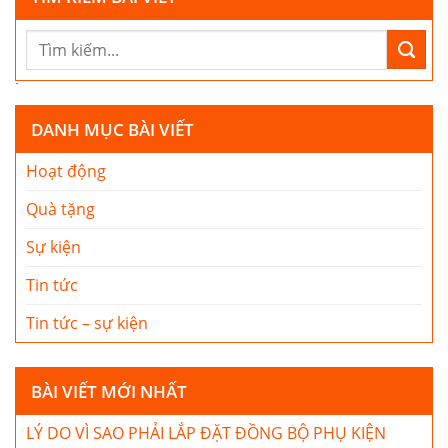
DANH MỤC BÀI VIẾT
Hoạt động
Quà tặng
Sự kiện
Tin tức
Tin tức – sự kiện
BÀI VIẾT MỚI NHẤT
LÝ DO VÌ SAO PHẢI LẮP ĐẶT ĐỒNG BỘ PHỤ KIỆN