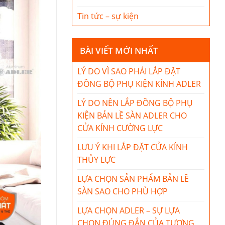
Tin tức – sự kiện
BÀI VIẾT MỚI NHẤT
LÝ DO VÌ SAO PHẢI LẮP ĐẶT
ĐỒNG BỘ PHỤ KIỆN KÍNH ADLER
LÝ DO NÊN LẮP ĐỒNG BỘ PHỤ
KIỆN BẢN LỀ SÀN ADLER CHO
CỬA KÍNH CƯỜNG LỰC
LƯU Ý KHI LẮP ĐẶT CỬA KÍNH
THỦY LỰC
LỰA CHỌN SẢN PHẨM BẢN LỀ
SÀN SAO CHO PHÙ HỢP
LỰA CHỌN ADLER – SỰ LỰA
CHỌN ĐÚNG ĐẮN CỦA TƯƠNG