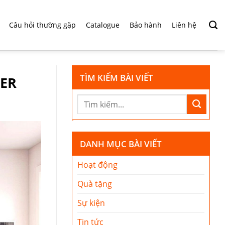
Câu hỏi thường gặp
Catalogue
Bảo hành
Liên hệ
TÌM KIẾM BÀI VIẾT
ER
DANH MỤC BÀI VIẾT
Hoạt động
Quà tặng
Sự kiện
Tin tức