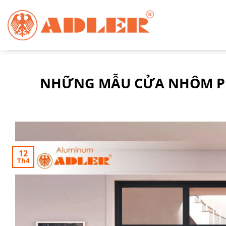
Chuyển
đến
nội
dung
NHỮNG MẪU CỬA NHÔM P
12
Th4