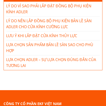
LÝ DO VÌ SAO PHẢI LẮP ĐẶT ĐỒNG BỘ PHỤ KIỆN
KÍNH ADLER
LÝ DO NÊN LẮP ĐỒNG BỘ PHỤ KIỆN BẢN LỀ SÀN
ADLER CHO CỬA KÍNH CƯỜNG LỰC
LƯU Ý KHI LẮP ĐẶT CỬA KÍNH THỦY LỰC
LỰA CHỌN SẢN PHẨM BẢN LỀ SÀN SAO CHO PHÙ
HỢP
LỰA CHỌN ADLER – SỰ LỰA CHỌN ĐÚNG ĐẮN CỦA
TƯƠNG LAI
CÔNG TY CỔ PHẦN EKF VIỆT NAM