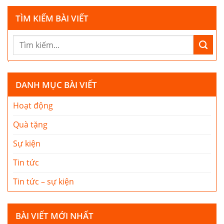
TÌM KIẾM BÀI VIẾT
DANH MỤC BÀI VIẾT
Hoạt động
Quà tặng
Sự kiện
Tin tức
Tin tức – sự kiện
BÀI VIẾT MỚI NHẤT