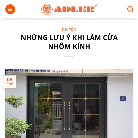
Chuyển
đến
nội
dung
TIN TỨC
NHỮNG LƯU Ý KHI LÀM CỬA
NHÔM KÍNH
08
Th5