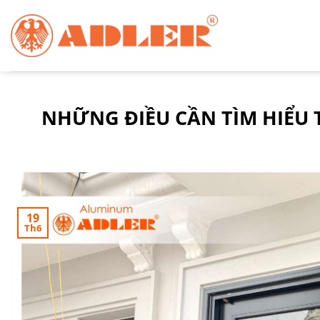
Chuyển
đến
nội
dung
NHỮNG ĐIỀU CẦN TÌM HIỂU 
19
Th6