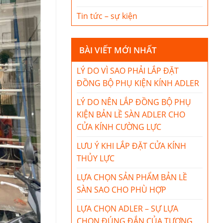
Tin tức – sự kiện
BÀI VIẾT MỚI NHẤT
LÝ DO VÌ SAO PHẢI LẮP ĐẶT
ĐỒNG BỘ PHỤ KIỆN KÍNH ADLER
LÝ DO NÊN LẮP ĐỒNG BỘ PHỤ
KIỆN BẢN LỀ SÀN ADLER CHO
CỬA KÍNH CƯỜNG LỰC
LƯU Ý KHI LẮP ĐẶT CỬA KÍNH
THỦY LỰC
LỰA CHỌN SẢN PHẨM BẢN LỀ
SÀN SAO CHO PHÙ HỢP
LỰA CHỌN ADLER – SỰ LỰA
CHỌN ĐÚNG ĐẮN CỦA TƯƠNG