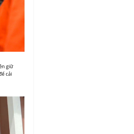
ên giữ
để cải