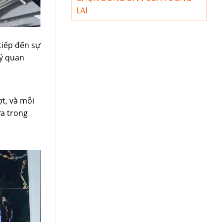
LAI
tiếp đến sự
 ý quan
ợt, và mỗi
ửa trong