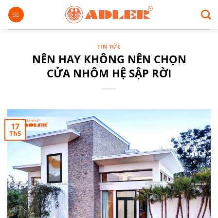
Chuyển
đến
nội
dung
TIN TỨC
NÊN HAY KHÔNG NÊN CHỌN
CỬA NHÔM HỆ SẬP RỜI
17
Th5