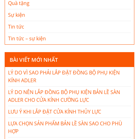
Quà tặng
Sự kiện
Tin tức
Tin tức – sự kiện
BÀI VIẾT MỚI NHẤT
LÝ DO VÌ SAO PHẢI LẮP ĐẶT ĐỒNG BỘ PHỤ KIỆN
KÍNH ADLER
LÝ DO NÊN LẮP ĐỒNG BỘ PHỤ KIỆN BẢN LỀ SÀN
ADLER CHO CỬA KÍNH CƯỜNG LỰC
LƯU Ý KHI LẮP ĐẶT CỬA KÍNH THỦY LỰC
LỰA CHỌN SẢN PHẨM BẢN LỀ SÀN SAO CHO PHÙ
HỢP