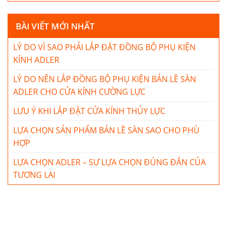
BÀI VIẾT MỚI NHẤT
LÝ DO VÌ SAO PHẢI LẮP ĐẶT ĐỒNG BỘ PHỤ KIỆN
KÍNH ADLER
LÝ DO NÊN LẮP ĐỒNG BỘ PHỤ KIỆN BẢN LỀ SÀN
ADLER CHO CỬA KÍNH CƯỜNG LỰC
LƯU Ý KHI LẮP ĐẶT CỬA KÍNH THỦY LỰC
LỰA CHỌN SẢN PHẨM BẢN LỀ SÀN SAO CHO PHÙ
HỢP
LỰA CHỌN ADLER – SỰ LỰA CHỌN ĐÚNG ĐẮN CỦA
TƯƠNG LAI