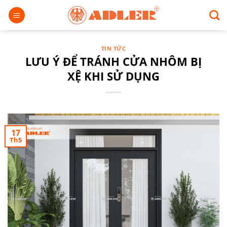
Chuyển
đến
nội
dung
TIN TỨC
LƯU Ý ĐỂ TRÁNH CỬA NHÔM BỊ
XỆ KHI SỬ DỤNG
17
Th5