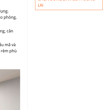
LAI
dụng.
ào phòng,
ng, cân
mẫu mã và
u rèm phù