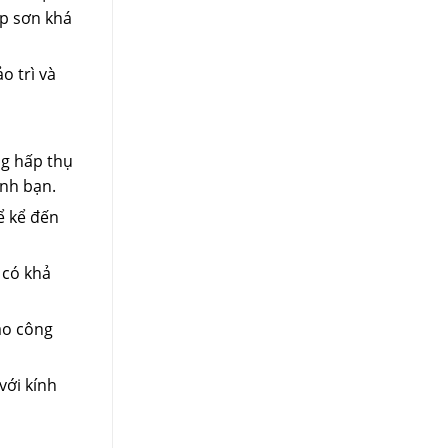
ớp sơn khá
o trì và
ng hấp thụ
ình bạn.
ể kể đến
 có khả
ào công
với kính