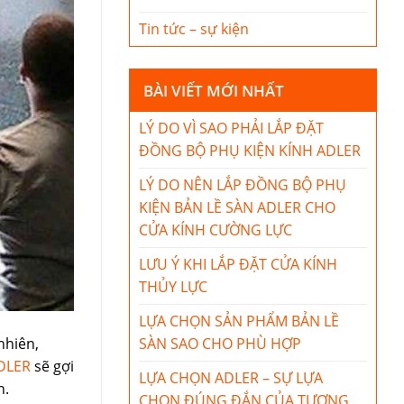
Tin tức – sự kiện
BÀI VIẾT MỚI NHẤT
LÝ DO VÌ SAO PHẢI LẮP ĐẶT
ĐỒNG BỘ PHỤ KIỆN KÍNH ADLER
LÝ DO NÊN LẮP ĐỒNG BỘ PHỤ
KIỆN BẢN LỀ SÀN ADLER CHO
CỬA KÍNH CƯỜNG LỰC
LƯU Ý KHI LẮP ĐẶT CỬA KÍNH
THỦY LỰC
LỰA CHỌN SẢN PHẨM BẢN LỀ
nhiên,
SÀN SAO CHO PHÙ HỢP
DLER
sẽ gợi
LỰA CHỌN ADLER – SỰ LỰA
n.
CHỌN ĐÚNG ĐẮN CỦA TƯƠNG