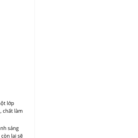
ột lớp
, chất làm
ánh sáng
còn lại sẽ