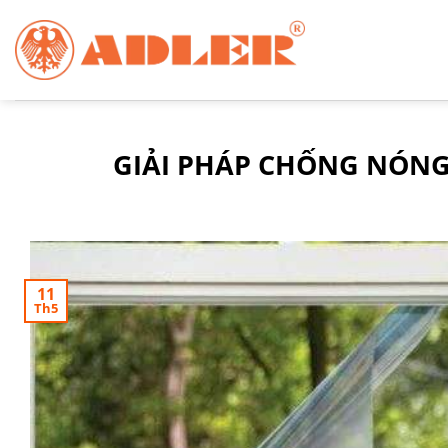
Chuyển
đến
nội
dung
GIẢI PHÁP CHỐNG NÓNG
11
Th5