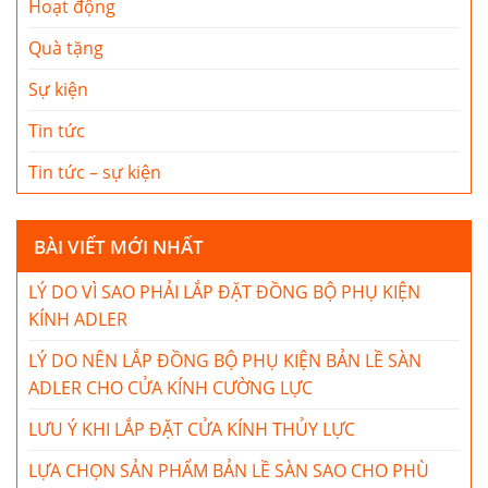
Hoạt động
Quà tặng
Sự kiện
Tin tức
Tin tức – sự kiện
BÀI VIẾT MỚI NHẤT
LÝ DO VÌ SAO PHẢI LẮP ĐẶT ĐỒNG BỘ PHỤ KIỆN
KÍNH ADLER
LÝ DO NÊN LẮP ĐỒNG BỘ PHỤ KIỆN BẢN LỀ SÀN
ADLER CHO CỬA KÍNH CƯỜNG LỰC
LƯU Ý KHI LẮP ĐẶT CỬA KÍNH THỦY LỰC
LỰA CHỌN SẢN PHẨM BẢN LỀ SÀN SAO CHO PHÙ