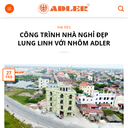
Chuyển
đến
nội
dung
TIN TỨC
CÔNG TRÌNH NHÀ NGHỈ ĐẸP
LUNG LINH VỚI NHÔM ADLER
27
Th5