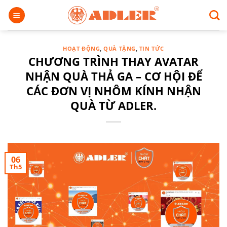
Chuyển
đến
nội
dung
HOẠT ĐỘNG
,
QUÀ TẶNG
,
TIN TỨC
CHƯƠNG TRÌNH THAY AVATAR
NHẬN QUÀ THẢ GA – CƠ HỘI ĐỂ
CÁC ĐƠN VỊ NHÔM KÍNH NHẬN
QUÀ TỪ ADLER.
06
Th5