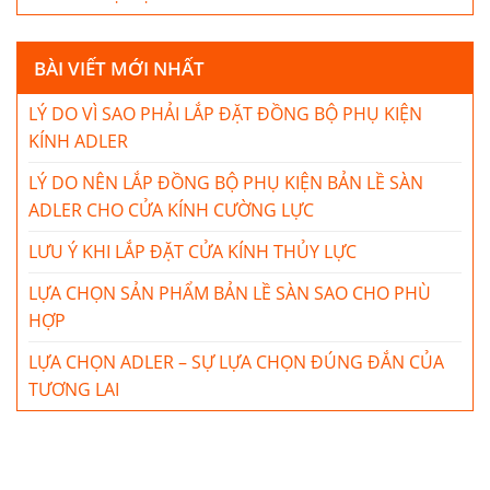
BÀI VIẾT MỚI NHẤT
LÝ DO VÌ SAO PHẢI LẮP ĐẶT ĐỒNG BỘ PHỤ KIỆN
KÍNH ADLER
LÝ DO NÊN LẮP ĐỒNG BỘ PHỤ KIỆN BẢN LỀ SÀN
ADLER CHO CỬA KÍNH CƯỜNG LỰC
LƯU Ý KHI LẮP ĐẶT CỬA KÍNH THỦY LỰC
LỰA CHỌN SẢN PHẨM BẢN LỀ SÀN SAO CHO PHÙ
HỢP
LỰA CHỌN ADLER – SỰ LỰA CHỌN ĐÚNG ĐẮN CỦA
TƯƠNG LAI