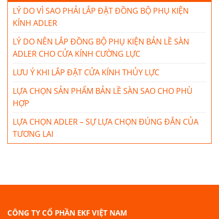
LÝ DO VÌ SAO PHẢI LẮP ĐẶT ĐỒNG BỘ PHỤ KIỆN
KÍNH ADLER
LÝ DO NÊN LẮP ĐỒNG BỘ PHỤ KIỆN BẢN LỀ SÀN
ADLER CHO CỬA KÍNH CƯỜNG LỰC
LƯU Ý KHI LẮP ĐẶT CỬA KÍNH THỦY LỰC
LỰA CHỌN SẢN PHẨM BẢN LỀ SÀN SAO CHO PHÙ
HỢP
LỰA CHỌN ADLER – SỰ LỰA CHỌN ĐÚNG ĐẮN CỦA
TƯƠNG LAI
CÔNG TY CỔ PHẦN EKF VIỆT NAM