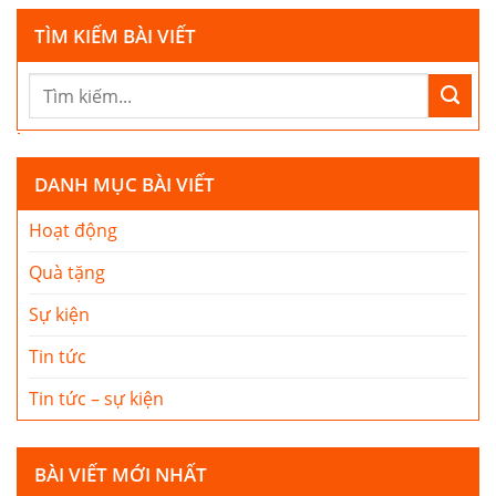
TÌM KIẾM BÀI VIẾT
DANH MỤC BÀI VIẾT
Hoạt động
Quà tặng
Sự kiện
Tin tức
Tin tức – sự kiện
BÀI VIẾT MỚI NHẤT