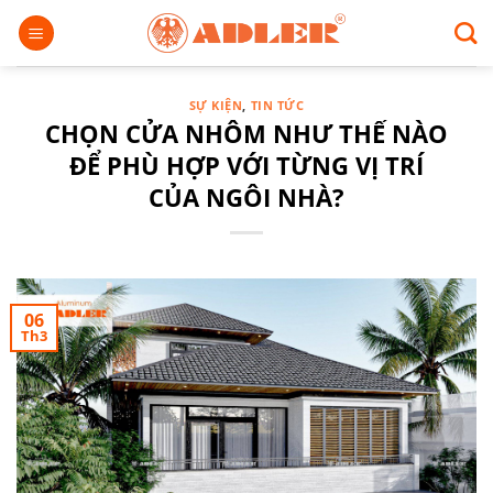
Chuyển
đến
nội
dung
SỰ KIỆN
,
TIN TỨC
CHỌN CỬA NHÔM NHƯ THẾ NÀO
ĐỂ PHÙ HỢP VỚI TỪNG VỊ TRÍ
CỦA NGÔI NHÀ?
06
Th3