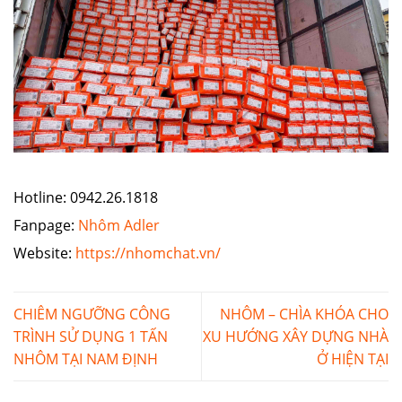
Hotline: 0942.26.1818
Fanpage:
Nhôm Adler
Website:
https://nhomchat.vn/
CHIÊM NGƯỠNG CÔNG
NHÔM – CHÌA KHÓA CHO
TRÌNH SỬ DỤNG 1 TẤN
XU HƯỚNG XÂY DỰNG NHÀ
NHÔM TẠI NAM ĐỊNH
Ở HIỆN TẠI