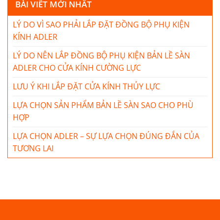
BÀI VIẾT MỚI NHẤT
LÝ DO VÌ SAO PHẢI LẮP ĐẶT ĐỒNG BỘ PHỤ KIỆN
KÍNH ADLER
LÝ DO NÊN LẮP ĐỒNG BỘ PHỤ KIỆN BẢN LỀ SÀN
ADLER CHO CỬA KÍNH CƯỜNG LỰC
LƯU Ý KHI LẮP ĐẶT CỬA KÍNH THỦY LỰC
LỰA CHỌN SẢN PHẨM BẢN LỀ SÀN SAO CHO PHÙ
HỢP
LỰA CHỌN ADLER – SỰ LỰA CHỌN ĐÚNG ĐẮN CỦA
TƯƠNG LAI