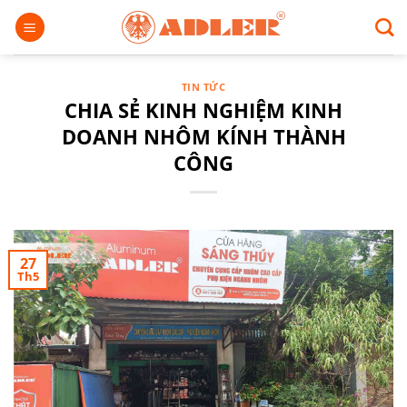
Chuyển
đến
nội
dung
TIN TỨC
CHIA SẺ KINH NGHIỆM KINH
DOANH NHÔM KÍNH THÀNH
CÔNG
27
Th5