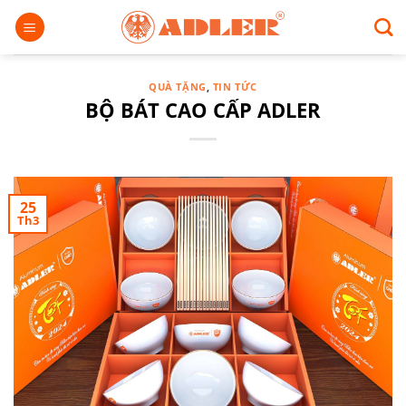
Chuyển
đến
nội
dung
QUÀ TẶNG
,
TIN TỨC
BỘ BÁT CAO CẤP ADLER
25
Th3