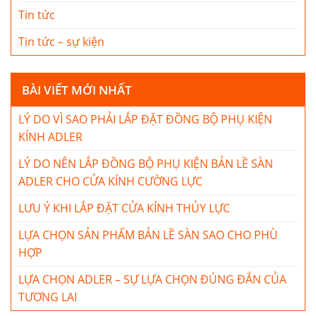
Tin tức
Tin tức – sự kiện
BÀI VIẾT MỚI NHẤT
LÝ DO VÌ SAO PHẢI LẮP ĐẶT ĐỒNG BỘ PHỤ KIỆN
KÍNH ADLER
LÝ DO NÊN LẮP ĐỒNG BỘ PHỤ KIỆN BẢN LỀ SÀN
ADLER CHO CỬA KÍNH CƯỜNG LỰC
LƯU Ý KHI LẮP ĐẶT CỬA KÍNH THỦY LỰC
LỰA CHỌN SẢN PHẨM BẢN LỀ SÀN SAO CHO PHÙ
HỢP
LỰA CHỌN ADLER – SỰ LỰA CHỌN ĐÚNG ĐẮN CỦA
TƯƠNG LAI