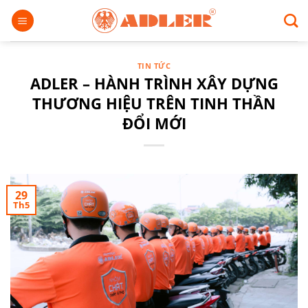
Chuyển
đến
nội
dung
TIN TỨC
ADLER – HÀNH TRÌNH XÂY DỰNG
THƯƠNG HIỆU TRÊN TINH THẦN
ĐỔI MỚI
29
Th5