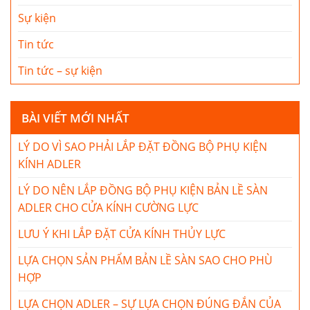
Sự kiện
Tin tức
Tin tức – sự kiện
BÀI VIẾT MỚI NHẤT
LÝ DO VÌ SAO PHẢI LẮP ĐẶT ĐỒNG BỘ PHỤ KIỆN
KÍNH ADLER
LÝ DO NÊN LẮP ĐỒNG BỘ PHỤ KIỆN BẢN LỀ SÀN
ADLER CHO CỬA KÍNH CƯỜNG LỰC
LƯU Ý KHI LẮP ĐẶT CỬA KÍNH THỦY LỰC
LỰA CHỌN SẢN PHẨM BẢN LỀ SÀN SAO CHO PHÙ
HỢP
LỰA CHỌN ADLER – SỰ LỰA CHỌN ĐÚNG ĐẮN CỦA