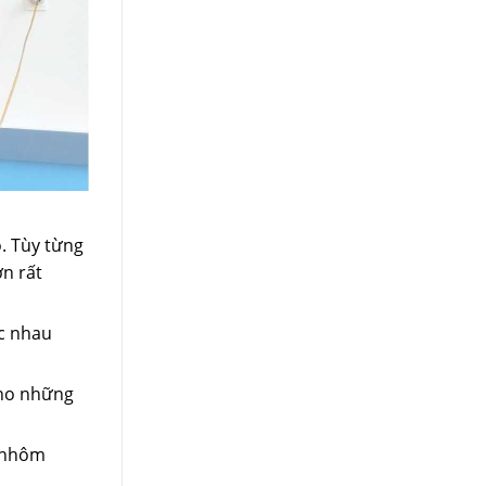
o. Tùy từng
n rất
c nhau
 cho những
a nhôm