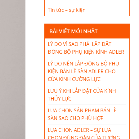
Tin tức – sự kiện
BÀI VIẾT MỚI NHẤT
LÝ DO VÌ SAO PHẢI LẮP ĐẶT
ĐỒNG BỘ PHỤ KIỆN KÍNH ADLER
LÝ DO NÊN LẮP ĐỒNG BỘ PHỤ
KIỆN BẢN LỀ SÀN ADLER CHO
CỬA KÍNH CƯỜNG LỰC
LƯU Ý KHI LẮP ĐẶT CỬA KÍNH
THỦY LỰC
LỰA CHỌN SẢN PHẨM BẢN LỀ
SÀN SAO CHO PHÙ HỢP
LỰA CHỌN ADLER – SỰ LỰA
CHỌN ĐÚNG ĐẮN CỦA TƯƠNG