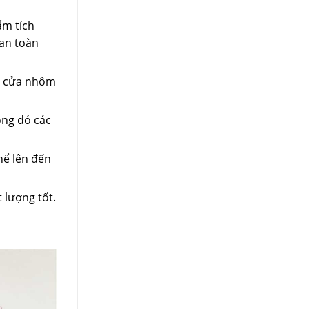
ẩm tích
 an toàn
ửa cửa nhôm
ong đó các
hể lên đến
 lượng tốt.