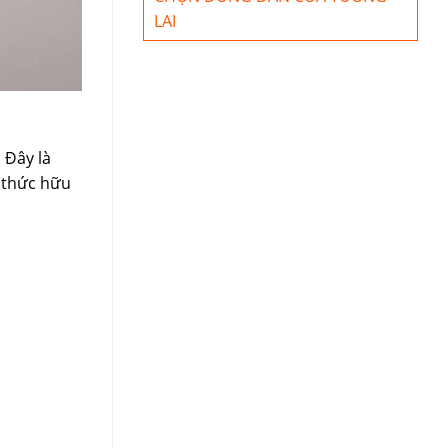
LAI
 Đây là
n thức hữu