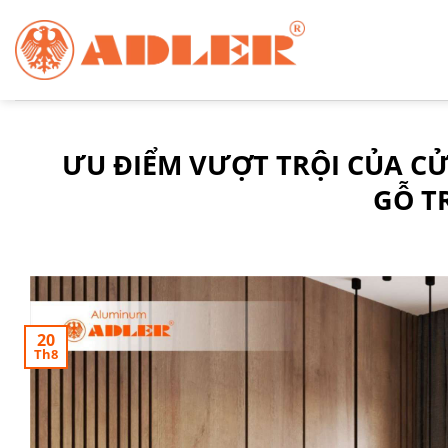
Chuyển
đến
nội
dung
ƯU ĐIỂM VƯỢT TRỘI CỦA C
GỖ T
20
Th8