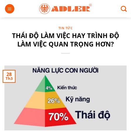
Chuyển
đến
nội
dung
TIN TỨC
THÁI ĐỘ LÀM VIỆC HAY TRÌNH ĐỘ
LÀM VIỆC QUAN TRỌNG HƠN?
28
Th3