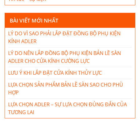
BÀI VIẾT MỚI NHẤT
LÝ DO VÌ SAO PHẢI LẮP ĐẶT ĐỒNG BỘ PHỤ KIỆN
KÍNH ADLER
LÝ DO NÊN LẮP ĐỒNG BỘ PHỤ KIỆN BẢN LỀ SÀN
ADLER CHO CỬA KÍNH CƯỜNG LỰC
LƯU Ý KHI LẮP ĐẶT CỬA KÍNH THỦY LỰC
LỰA CHỌN SẢN PHẨM BẢN LỀ SÀN SAO CHO PHÙ
HỢP
LỰA CHỌN ADLER – SỰ LỰA CHỌN ĐÚNG ĐẮN CỦA
TƯƠNG LAI