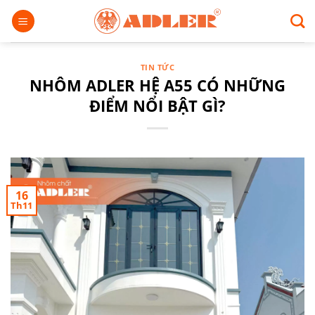
Chuyển
đến
nội
dung
TIN TỨC
NHÔM ADLER HỆ A55 CÓ NHỮNG
ĐIỂM NỔI BẬT GÌ?
16
Th11