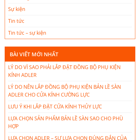
Sự kiện
Tin tức
Tin tức – sự kiện
BÀI VIẾT MỚI NHẤT
LÝ DO VÌ SAO PHẢI LẮP ĐẶT ĐỒNG BỘ PHỤ KIỆN
KÍNH ADLER
LÝ DO NÊN LẮP ĐỒNG BỘ PHỤ KIỆN BẢN LỀ SÀN
ADLER CHO CỬA KÍNH CƯỜNG LỰC
LƯU Ý KHI LẮP ĐẶT CỬA KÍNH THỦY LỰC
LỰA CHỌN SẢN PHẨM BẢN LỀ SÀN SAO CHO PHÙ
HỢP
LỰA CHỌN ADLER – SỰ LỰA CHỌN ĐÚNG ĐẮN CỦA