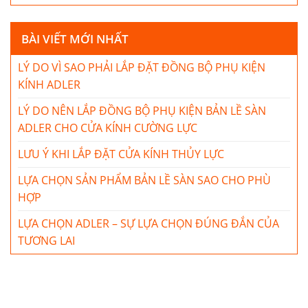
BÀI VIẾT MỚI NHẤT
LÝ DO VÌ SAO PHẢI LẮP ĐẶT ĐỒNG BỘ PHỤ KIỆN
KÍNH ADLER
LÝ DO NÊN LẮP ĐỒNG BỘ PHỤ KIỆN BẢN LỀ SÀN
ADLER CHO CỬA KÍNH CƯỜNG LỰC
LƯU Ý KHI LẮP ĐẶT CỬA KÍNH THỦY LỰC
LỰA CHỌN SẢN PHẨM BẢN LỀ SÀN SAO CHO PHÙ
HỢP
LỰA CHỌN ADLER – SỰ LỰA CHỌN ĐÚNG ĐẮN CỦA
TƯƠNG LAI