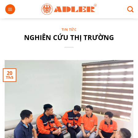
Chuyển
đến
nội
dung
TIN TỨC
NGHIÊN CỨU THỊ TRƯỜNG
20
Th5