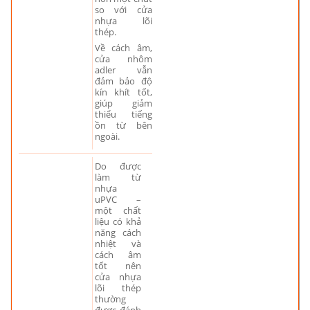
so với cửa
nhựa lõi
thép.
Về cách âm,
cửa nhôm
adler vẫn
đảm bảo độ
kín khít tốt,
giúp giảm
thiểu tiếng
ồn từ bên
ngoài.
Do được
làm từ
nhựa
uPVC –
một chất
liệu có khả
năng cách
nhiệt và
cách âm
tốt nên
cửa nhựa
lõi thép
thường