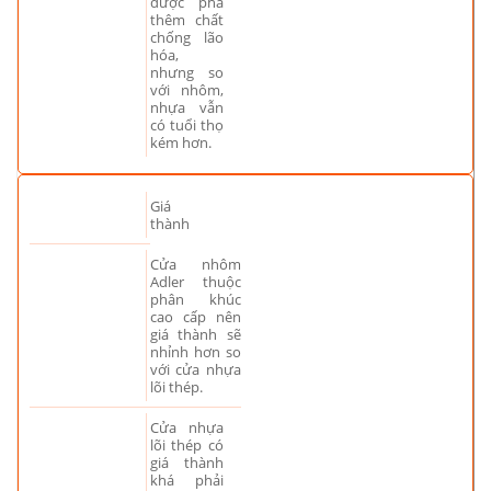
được pha
thêm chất
chống lão
hóa,
nhưng so
với nhôm,
nhựa vẫn
có tuổi thọ
kém hơn.
Giá
thành
Cửa nhôm
Adler thuộc
phân khúc
cao cấp nên
giá thành sẽ
nhỉnh hơn so
với cửa nhựa
lõi thép.
Cửa nhựa
lõi thép có
giá thành
khá phải