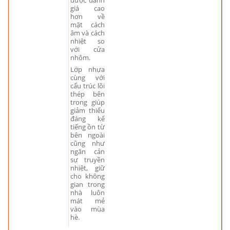
được đánh
giá cao
hơn về
mặt cách
âm và cách
nhiệt so
với cửa
nhôm.
Lớp nhựa
cùng với
cấu trúc lõi
thép bên
trong giúp
giảm thiểu
đáng kể
tiếng ồn từ
bên ngoài
cũng như
ngăn cản
sự truyền
nhiệt, giữ
cho không
gian trong
nhà luôn
mát mẻ
vào mùa
hè.