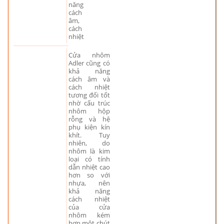
năng
cách
âm,
cách
nhiệt
Cửa nhôm
Adler cũng có
khả năng
cách âm và
cách nhiệt
tương đối tốt
nhờ cấu trúc
nhôm hộp
rỗng và hệ
phụ kiện kín
khít. Tuy
nhiên, do
nhôm là kim
loại có tính
dẫn nhiệt cao
hơn so với
nhựa, nên
khả năng
cách nhiệt
của cửa
nhôm kém
hơn một chút