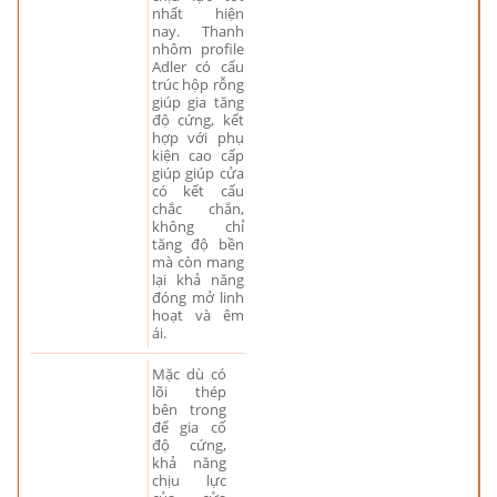
nhất hiện
nay. Thanh
nhôm profile
Adler có cấu
trúc hộp rỗng
giúp gia tăng
độ cứng, kết
hợp với phụ
kiện cao cấp
giúp giúp cửa
có kết cấu
chắc chắn,
không chỉ
tăng độ bền
mà còn mang
lại khả năng
đóng mở linh
hoạt và êm
ái.
Mặc dù có
lõi thép
bên trong
để gia cố
độ cứng,
khả năng
chịu lực