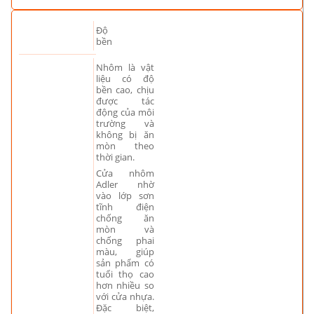
Độ
bền
Nhôm là vật
liệu có độ
bền cao, chịu
được tác
động của môi
trường và
không bị ăn
mòn theo
thời gian.
Cửa nhôm
Adler nhờ
vào lớp sơn
tĩnh điện
chống ăn
mòn và
chống phai
màu, giúp
sản phẩm có
tuổi thọ cao
hơn nhiều so
với cửa nhựa.
Đặc biệt,