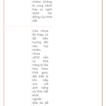
nhôm không
bị cong vênh
hay co ngót
dưới tác
động của thời
tiết.
Cửa nhựa
lõi thép có
độ bền
tương đối
cao, tuy
nhiên,
nhựa
uPVC vẫn
có khả
năng bị lão
hóa theo
thời gian,
đặc biệt là
khi tiếp
xúc với
ánh nắng
và thời tiết
khắc
nghiệt.
Mặc dù đã