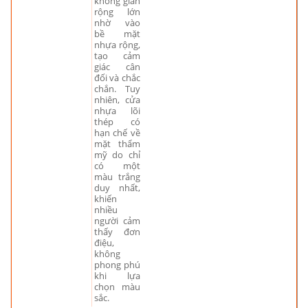
không gian
rộng lớn
nhờ vào
bề mặt
nhựa rộng,
tạo cảm
giác cân
đối và chắc
chắn. Tuy
nhiên, cửa
nhựa lõi
thép có
hạn chế về
mặt thẩm
mỹ do chỉ
có một
màu trắng
duy nhất,
khiến
nhiều
người cảm
thấy đơn
điệu,
không
phong phú
khi lựa
chọn màu
sắc.