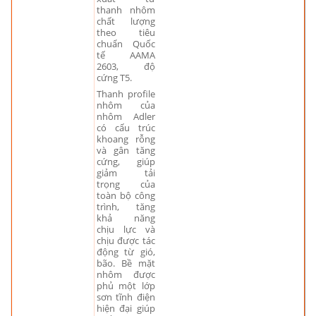
thanh nhôm
chất lượng
theo tiêu
chuẩn Quốc
tế AAMA
2603, độ
cứng T5.
Thanh profile
nhôm của
nhôm Adler
có cấu trúc
khoang rỗng
và gân tăng
cứng, giúp
giảm tải
trọng của
toàn bộ công
trình, tăng
khả năng
chịu lực và
chịu được tác
động từ gió,
bão. Bề mặt
nhôm được
phủ một lớp
sơn tĩnh điện
hiện đại giúp