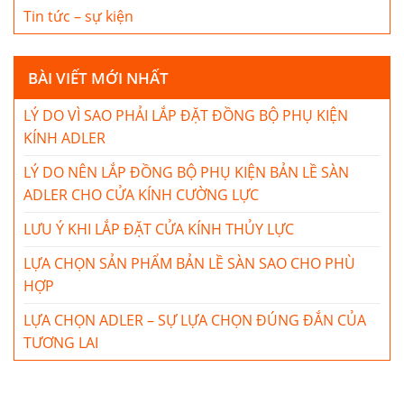
Tin tức – sự kiện
BÀI VIẾT MỚI NHẤT
LÝ DO VÌ SAO PHẢI LẮP ĐẶT ĐỒNG BỘ PHỤ KIỆN
KÍNH ADLER
LÝ DO NÊN LẮP ĐỒNG BỘ PHỤ KIỆN BẢN LỀ SÀN
ADLER CHO CỬA KÍNH CƯỜNG LỰC
LƯU Ý KHI LẮP ĐẶT CỬA KÍNH THỦY LỰC
LỰA CHỌN SẢN PHẨM BẢN LỀ SÀN SAO CHO PHÙ
HỢP
LỰA CHỌN ADLER – SỰ LỰA CHỌN ĐÚNG ĐẮN CỦA
TƯƠNG LAI