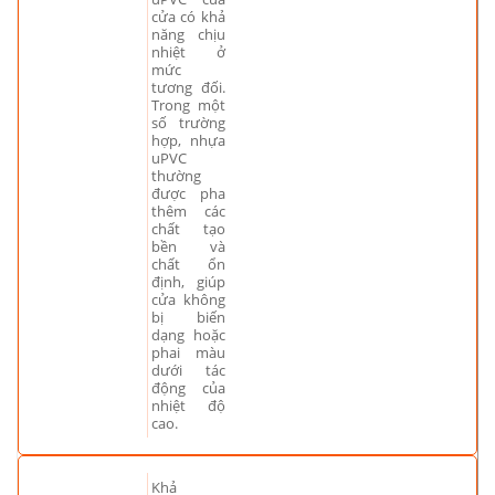
cửa có khả
năng chịu
nhiệt ở
mức
tương đối.
Trong một
số trường
hợp, nhựa
uPVC
thường
được pha
thêm các
chất tạo
bền và
chất ổn
định, giúp
cửa không
bị biến
dạng hoặc
phai màu
dưới tác
động của
nhiệt độ
cao.
Khả