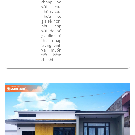
chăng. So
với cửa
nhôm, cửa
nhựa có
giá rẻ hơn,
phù hợp
với đa số
gia đình có
thu nhập
trung bình
và muốn
tiết kiệm
chi phí.