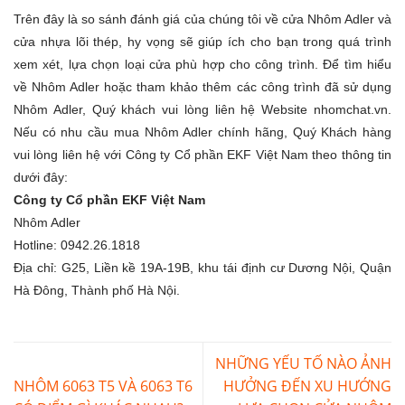
Trên đây là so sánh đánh giá của chúng tôi về cửa Nhôm Adler và
cửa nhựa lõi thép, hy vọng sẽ giúp ích cho bạn trong quá trình
xem xét, lựa chọn loại cửa phù hợp cho công trình. Để tìm hiểu
về Nhôm Adler hoặc tham khảo thêm các công trình đã sử dụng
Nhôm Adler, Quý khách vui lòng liên hệ Website
nhomchat.vn
.
Nếu có nhu cầu mua Nhôm Adler chính hãng, Quý Khách hàng
vui lòng liên hệ với Công ty Cổ phần EKF Việt Nam theo thông tin
dưới đây:
Công ty Cổ phần EKF Việt Nam
Nhôm Adler
Hotline: 0942.26.1818
Địa chỉ: G25, Liền kề 19A-19B, khu tái định cư Dương Nội, Quận
Hà Đông, Thành phố Hà Nội.
NHỮNG YẾU TỐ NÀO ẢNH
NHÔM 6063 T5 VÀ 6063 T6
HƯỞNG ĐẾN XU HƯỚNG