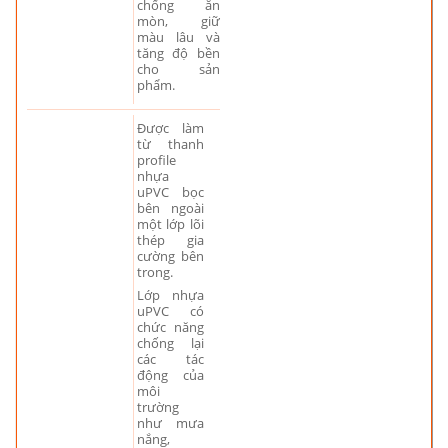
chống ăn
mòn, giữ
màu lâu và
tăng độ bền
cho sản
phẩm.
Được làm
từ thanh
profile
nhựa
uPVC bọc
bên ngoài
một lớp lõi
thép gia
cường bên
trong.
Lớp nhựa
uPVC có
chức năng
chống lại
các tác
động của
môi
trường
như mưa
nắng,