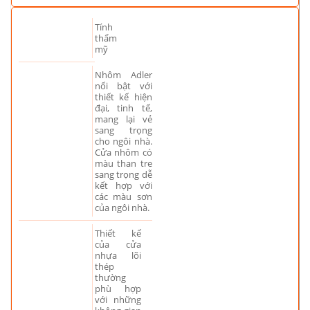
Tính
thẩm
mỹ
Nhôm Adler
nổi bật với
thiết kế hiện
đại, tinh tế,
mang lại vẻ
sang trọng
cho ngôi nhà.
Cửa nhôm có
màu than tre
sang trọng dễ
kết hợp với
các màu sơn
của ngôi nhà.
Thiết kế
của cửa
nhựa lõi
thép
thường
phù hợp
với những