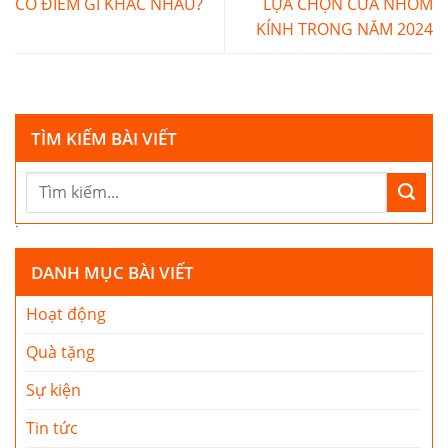
CÓ ĐIỂM GÌ KHÁC NHAU?
LỰA CHỌN CỬA NHÔM
KÍNH TRONG NĂM 2024
TÌM KIẾM BÀI VIẾT
DANH MỤC BÀI VIẾT
Hoạt động
Quà tặng
Sự kiện
Tin tức