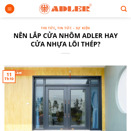
Chuyển
đến
nội
dung
TIN TỨC
,
TIN TỨC – SỰ KIỆN
NÊN LẮP CỬA NHÔM ADLER HAY
CỬA NHỰA LÕI THÉP?
11
Th10