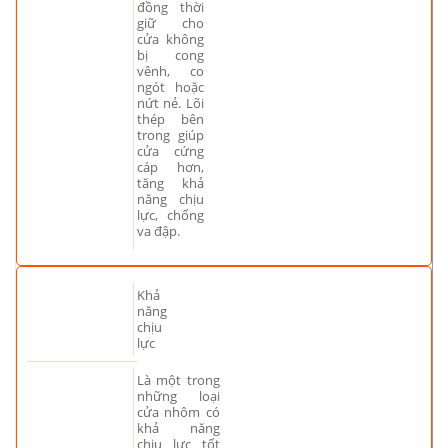
đồng thời
giữ cho
cửa không
bị cong
vênh, co
ngót hoặc
nứt nẻ. Lõi
thép bên
trong giúp
cửa cứng
cáp hơn,
tăng khả
năng chịu
lực, chống
va đập.
Khả
năng
chịu
lực
Là một trong
những loại
cửa nhôm có
khả năng
chịu lực tốt