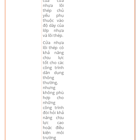
của cửa
nhựa lõi
thép chủ
yếu phụ
thuộc vào
độ dày của
lớp nhựa
và lõi thép.
Cửa nhựa
lõi thép có
khả năng
chịu lực
tốt cho các
công trình
dân dụng
thông
thường,
nhưng
không phù
hợp cho
những
công trình
đòi hỏi khả
năng chịu
lực cao
hoặc điều
kiện môi
trường