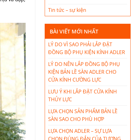
Tin tức – sự kiện
BÀI VIẾT MỚI NHẤT
LÝ DO VÌ SAO PHẢI LẮP ĐẶT
ĐỒNG BỘ PHỤ KIỆN KÍNH ADLER
LÝ DO NÊN LẮP ĐỒNG BỘ PHỤ
KIỆN BẢN LỀ SÀN ADLER CHO
CỬA KÍNH CƯỜNG LỰC
LƯU Ý KHI LẮP ĐẶT CỬA KÍNH
THỦY LỰC
LỰA CHỌN SẢN PHẨM BẢN LỀ
SÀN SAO CHO PHÙ HỢP
LỰA CHỌN ADLER – SỰ LỰA
CHỌN ĐÚNG ĐẮN CỦA TƯƠNG