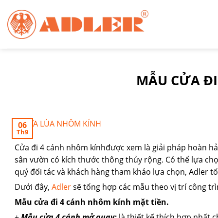
Chuyển
đến
nội
dung
MẪU CỬA ĐI
06
Th9
Cửa đi 4 cánh nhôm kínhđược xem là giải pháp hoàn hảo
sân vườn có kích thước thông thủy rộng. Có thể lựa chọn
quý đối tác và khách hàng tham khảo lựa chọn, Adler 
Dưới đây,
Adler
sẽ tổng hợp các mẫu theo vị trí công t
Mẫu cửa đi 4 cánh nhôm kính mặt tiền.
+
Mẫu cửa 4 cánh mở quay:
là thiết kế thích hợp nhất 