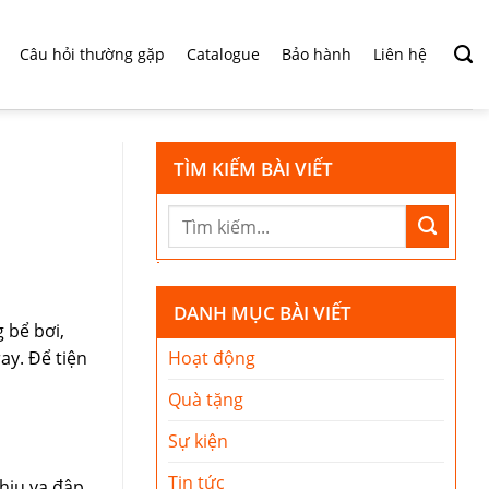
Câu hỏi thường gặp
Catalogue
Bảo hành
Liên hệ
TÌM KIẾM BÀI VIẾT
DANH MỤC BÀI VIẾT
 bể bơi,
ay. Để tiện
Hoạt động
Quà tặng
Sự kiện
Tin tức
hịu va đập,