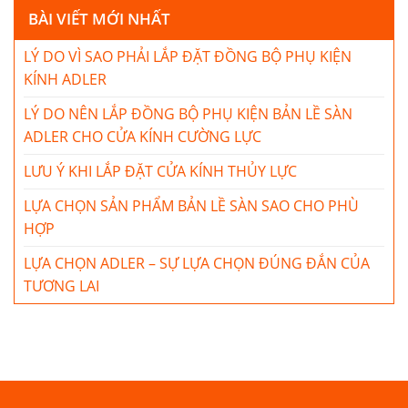
BÀI VIẾT MỚI NHẤT
LÝ DO VÌ SAO PHẢI LẮP ĐẶT ĐỒNG BỘ PHỤ KIỆN
KÍNH ADLER
LÝ DO NÊN LẮP ĐỒNG BỘ PHỤ KIỆN BẢN LỀ SÀN
ADLER CHO CỬA KÍNH CƯỜNG LỰC
LƯU Ý KHI LẮP ĐẶT CỬA KÍNH THỦY LỰC
LỰA CHỌN SẢN PHẨM BẢN LỀ SÀN SAO CHO PHÙ
HỢP
LỰA CHỌN ADLER – SỰ LỰA CHỌN ĐÚNG ĐẮN CỦA
TƯƠNG LAI