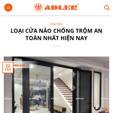
Chuyển
đến
nội
dung
TIN TỨC
LOẠI CỬA NÀO CHỐNG TRỘM AN
TOÀN NHẤT HIỆN NAY
22
Th5