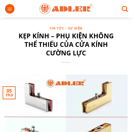
Chuyển
đến
nội
dung
TIN TỨC – SỰ KIỆN
KẸP KÍNH – PHỤ KIỆN KHÔNG
THỂ THIẾU CỦA CỬA KÍNH
CƯỜNG LỰC
05
Th3