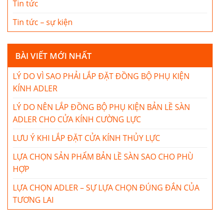
Tin tức
Tin tức – sự kiện
BÀI VIẾT MỚI NHẤT
LÝ DO VÌ SAO PHẢI LẮP ĐẶT ĐỒNG BỘ PHỤ KIỆN
KÍNH ADLER
LÝ DO NÊN LẮP ĐỒNG BỘ PHỤ KIỆN BẢN LỀ SÀN
ADLER CHO CỬA KÍNH CƯỜNG LỰC
LƯU Ý KHI LẮP ĐẶT CỬA KÍNH THỦY LỰC
LỰA CHỌN SẢN PHẨM BẢN LỀ SÀN SAO CHO PHÙ
HỢP
LỰA CHỌN ADLER – SỰ LỰA CHỌN ĐÚNG ĐẮN CỦA
TƯƠNG LAI