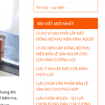
Tin tức – sự kiện
BÀI VIẾT MỚI NHẤT
LÝ DO VÌ SAO PHẢI LẮP ĐẶT
ĐỒNG BỘ PHỤ KIỆN KÍNH ADLER
LÝ DO NÊN LẮP ĐỒNG BỘ PHỤ
KIỆN BẢN LỀ SÀN ADLER CHO
CỬA KÍNH CƯỜNG LỰC
LƯU Ý KHI LẮP ĐẶT CỬA KÍNH
THỦY LỰC
LỰA CHỌN SẢN PHẨM BẢN LỀ
SÀN SAO CHO PHÙ HỢP
nhưng khi
 kiểm tra.
LỰA CHỌN ADLER – SỰ LỰA
CHỌN ĐÚNG ĐẮN CỦA TƯƠNG