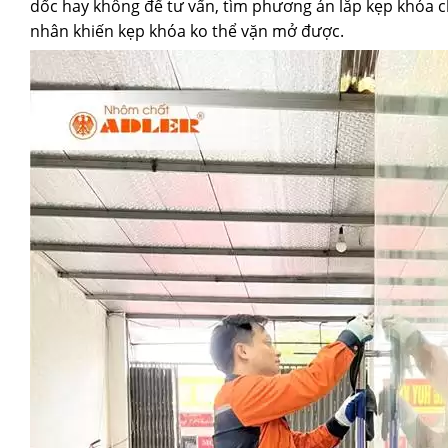
dốc hay không để tư vấn, tìm phương án lắp kẹp khóa c
nhân khiến kẹp khóa ko thể vặn mở được.