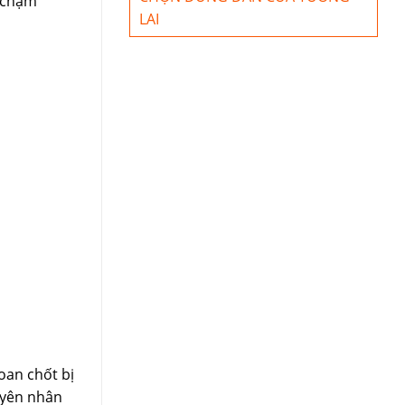
ị chạm
LAI
oan chốt bị
uyên nhân