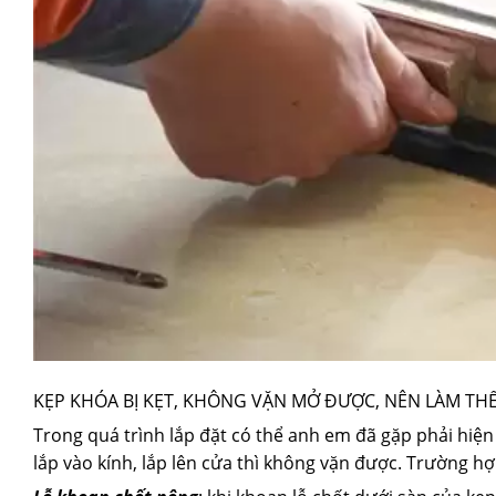
KẸP KHÓA BỊ KẸT, KHÔNG VẶN MỞ ĐƯỢC, NÊN LÀM TH
Trong quá trình lắp đặt có thể anh em đã gặp phải hiện
lắp vào kính, lắp lên cửa thì không vặn được. Trường h