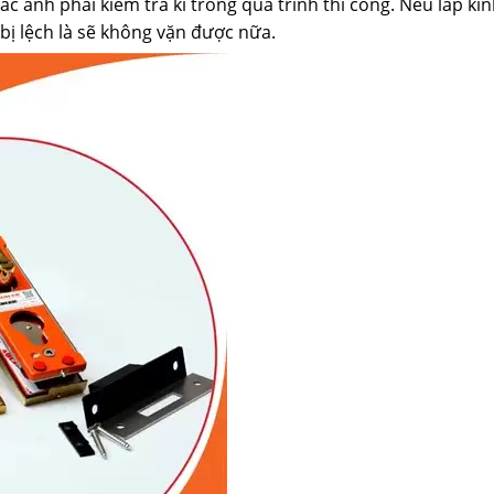
c anh phải kiểm tra kĩ trong quá trình thi công. Nếu lắp kín
bị lệch là sẽ không vặn được nữa.