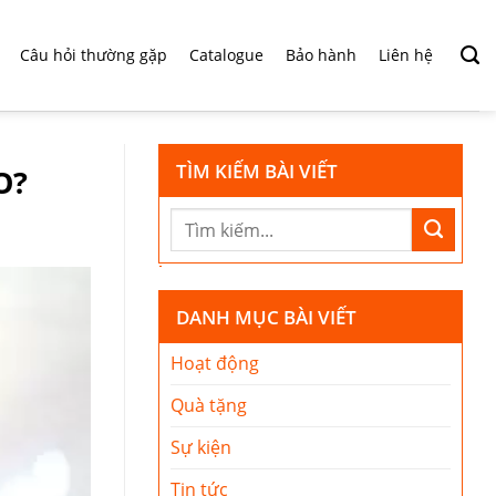
Câu hỏi thường gặp
Catalogue
Bảo hành
Liên hệ
TÌM KIẾM BÀI VIẾT
O?
DANH MỤC BÀI VIẾT
Hoạt động
Quà tặng
Sự kiện
Tin tức