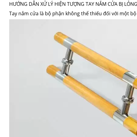
HƯỚNG DẪN XỬ LÝ HIỆN TƯỢNG TAY NẮM CỬA BỊ LỎN
Tay nắm cửa là bộ phận không thể thiếu đối với một bộ