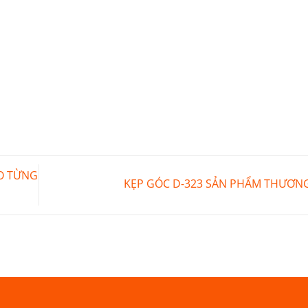
O TỪNG
KẸP GÓC D-323 SẢN PHẨM THƯƠN