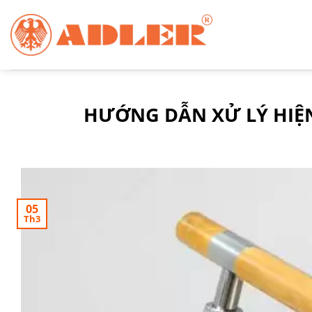
Chuyển
đến
nội
dung
HƯỚNG DẪN XỬ LÝ HIỆ
05
Th3