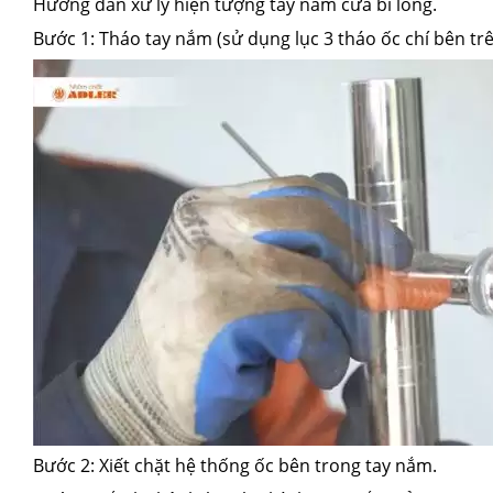
Hướng dẫn xử lý hiện tượng tay nắm cửa bi lỏng.
Bước 1: Tháo tay nắm (sử dụng lục 3 tháo ốc chí bên tr
Bước 2: Xiết chặt hệ thống ốc bên trong tay nắm.