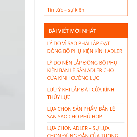
Tin tức – sự kiện
BÀI VIẾT MỚI NHẤT
LÝ DO VÌ SAO PHẢI LẮP ĐẶT
ĐỒNG BỘ PHỤ KIỆN KÍNH ADLER
LÝ DO NÊN LẮP ĐỒNG BỘ PHỤ
KIỆN BẢN LỀ SÀN ADLER CHO
CỬA KÍNH CƯỜNG LỰC
LƯU Ý KHI LẮP ĐẶT CỬA KÍNH
THỦY LỰC
LỰA CHỌN SẢN PHẨM BẢN LỀ
SÀN SAO CHO PHÙ HỢP
LỰA CHỌN ADLER – SỰ LỰA
CHỌN ĐÚNG ĐẮN CỦA TƯƠNG