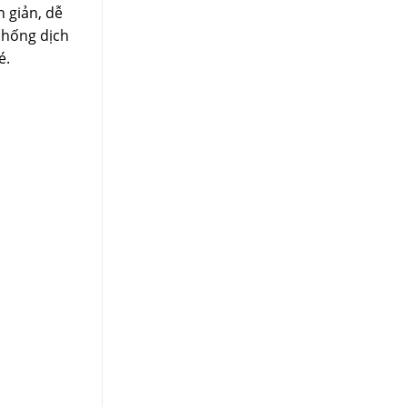
 giản, dễ
chống dịch
é.