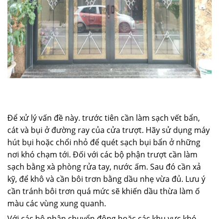
Để xử lý vấn đề này. trước tiên cần làm sạch vết bẩn,
cát và bụi ở đường ray của cửa trượt. Hãy sử dụng máy
hút bụi hoặc chổi nhỏ để quét sạch bụi bẩn ở những
nơi khó chạm tới. Đối với các bộ phận trượt cần làm
sạch bằng xà phòng rửa tay, nước ấm. Sau đó cần xả
kỹ, để khô và cần bôi trơn bằng dầu nhẹ vừa đủ. Lưu ý
cần tránh bôi trơn quá mức sẽ khiến dầu thừa làm ố
màu các vùng xung quanh.
Với các bộ phận chuyển động hoặc các khu vực khó