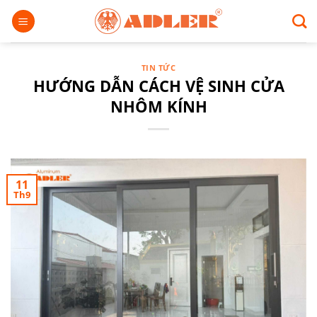
Chuyển
đến
nội
dung
TIN TỨC
HƯỚNG DẪN CÁCH VỆ SINH CỬA
NHÔM KÍNH
11
Th9