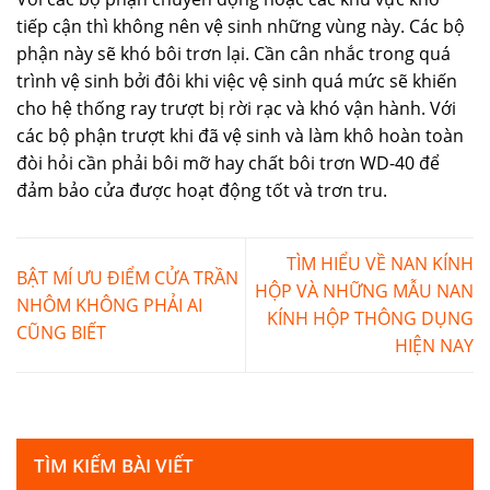
tiếp cận thì không nên vệ sinh những vùng này. Các bộ
phận này sẽ khó bôi trơn lại. Cần cân nhắc trong quá
trình vệ sinh bởi đôi khi việc vệ sinh quá mức sẽ khiến
cho hệ thống ray trượt bị rời rạc và khó vận hành. Với
các bộ phận trượt khi đã vệ sinh và làm khô hoàn toàn
đòi hỏi cần phải bôi mỡ hay chất bôi trơn WD-40 để
đảm bảo cửa được hoạt động tốt và trơn tru.
TÌM HIỂU VỀ NAN KÍNH
BẬT MÍ ƯU ĐIỂM CỬA TRẦN
HỘP VÀ NHỮNG MẪU NAN
NHÔM KHÔNG PHẢI AI
KÍNH HỘP THÔNG DỤNG
CŨNG BIẾT
HIỆN NAY
TÌM KIẾM BÀI VIẾT