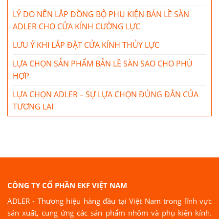
LÝ DO NÊN LẮP ĐỒNG BỘ PHỤ KIỆN BẢN LỀ SÀN
ADLER CHO CỬA KÍNH CƯỜNG LỰC
LƯU Ý KHI LẮP ĐẶT CỬA KÍNH THỦY LỰC
LỰA CHỌN SẢN PHẨM BẢN LỀ SÀN SAO CHO PHÙ
HỢP
LỰA CHỌN ADLER – SỰ LỰA CHỌN ĐÚNG ĐẮN CỦA
TƯƠNG LAI
CÔNG TY CỔ PHẦN EKF VIỆT NAM
ADLER - Thương hiệu hàng đầu tại Việt Nam trong lĩnh vực
sản xuất, cung ứng các sản phẩm nhôm và phụ kiện kính.