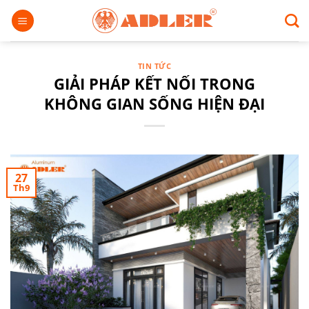
Chuyển
đến
nội
dung
TIN TỨC
GIẢI PHÁP KẾT NỐI TRONG
KHÔNG GIAN SỐNG HIỆN ĐẠI
27
Th9