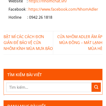
Website :
https://nhomchat.vn/
Facebook
: https://www.facebook.com/NhomAdler
Hotline : 0942 26 1818
BẬT MÍ CÁC CÁCH ĐƠN
CỬA NHÔM ADLER ẤM ẤP
GIẢN ĐỂ BẢO VỆ CỬA
MÙA ĐÔNG – MÁT LẠNH
NHÔM KÍNH MÙA MƯA BÃO
MÙA HÈ
TÌM KIẾM BÀI VIẾT