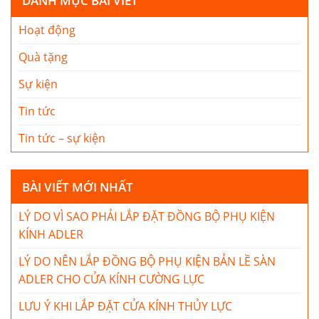
DANH MỤC BÀI VIẾT
Hoạt động
Quà tặng
Sự kiện
Tin tức
Tin tức – sự kiện
BÀI VIẾT MỚI NHẤT
LÝ DO VÌ SAO PHẢI LẮP ĐẶT ĐỒNG BỘ PHỤ KIỆN
KÍNH ADLER
LÝ DO NÊN LẮP ĐỒNG BỘ PHỤ KIỆN BẢN LỀ SÀN
ADLER CHO CỬA KÍNH CƯỜNG LỰC
LƯU Ý KHI LẮP ĐẶT CỬA KÍNH THỦY LỰC