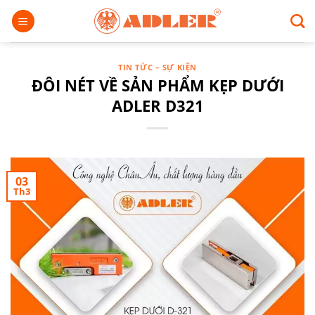
Chuyển
đến
nội
dung
TIN TỨC – SỰ KIỆN
ĐÔI NÉT VỀ SẢN PHẨM KẸP DƯỚI
ADLER D321
03
Th3