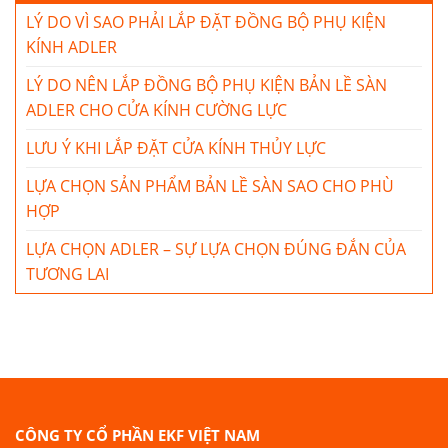
LÝ DO VÌ SAO PHẢI LẮP ĐẶT ĐỒNG BỘ PHỤ KIỆN
KÍNH ADLER
LÝ DO NÊN LẮP ĐỒNG BỘ PHỤ KIỆN BẢN LỀ SÀN
ADLER CHO CỬA KÍNH CƯỜNG LỰC
LƯU Ý KHI LẮP ĐẶT CỬA KÍNH THỦY LỰC
LỰA CHỌN SẢN PHẨM BẢN LỀ SÀN SAO CHO PHÙ
HỢP
LỰA CHỌN ADLER – SỰ LỰA CHỌN ĐÚNG ĐẮN CỦA
TƯƠNG LAI
CÔNG TY CỔ PHẦN EKF VIỆT NAM