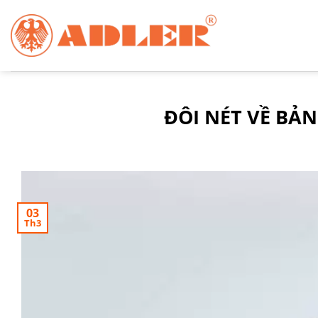
Chuyển
đến
nội
dung
ĐÔI NÉT VỀ BẢN
03
Th3