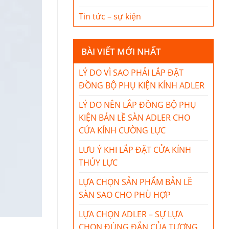
Tin tức – sự kiện
BÀI VIẾT MỚI NHẤT
LÝ DO VÌ SAO PHẢI LẮP ĐẶT
ĐỒNG BỘ PHỤ KIỆN KÍNH ADLER
LÝ DO NÊN LẮP ĐỒNG BỘ PHỤ
KIỆN BẢN LỀ SÀN ADLER CHO
CỬA KÍNH CƯỜNG LỰC
LƯU Ý KHI LẮP ĐẶT CỬA KÍNH
THỦY LỰC
LỰA CHỌN SẢN PHẨM BẢN LỀ
SÀN SAO CHO PHÙ HỢP
LỰA CHỌN ADLER – SỰ LỰA
CHỌN ĐÚNG ĐẮN CỦA TƯƠNG