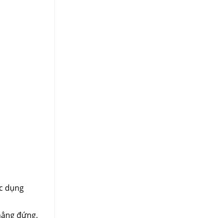
ác dụng
hẳng đứng,