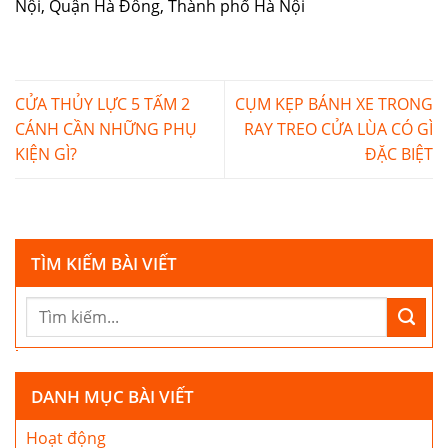
Nội, Quận Hà Đông, Thành phố Hà Nội
CỬA THỦY LỰC 5 TẤM 2
CỤM KẸP BÁNH XE TRONG
CÁNH CẦN NHỮNG PHỤ
RAY TREO CỬA LÙA CÓ GÌ
KIỆN GÌ?
ĐẶC BIỆT
TÌM KIẾM BÀI VIẾT
DANH MỤC BÀI VIẾT
Hoạt động