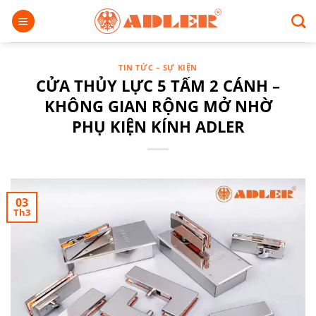
Chuyển
đến
nội
dung
TIN TỨC – SỰ KIỆN
CỬA THỦY LỰC 5 TẤM 2 CÁNH –
KHÔNG GIAN RỘNG MỞ NHỜ
PHỤ KIỆN KÍNH ADLER
03
Th3