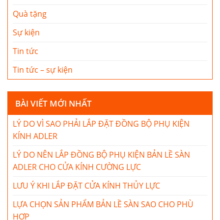
Quà tặng
Sự kiện
Tin tức
Tin tức – sự kiện
BÀI VIẾT MỚI NHẤT
LÝ DO VÌ SAO PHẢI LẮP ĐẶT ĐỒNG BỘ PHỤ KIỆN
KÍNH ADLER
LÝ DO NÊN LẮP ĐỒNG BỘ PHỤ KIỆN BẢN LỀ SÀN
ADLER CHO CỬA KÍNH CƯỜNG LỰC
LƯU Ý KHI LẮP ĐẶT CỬA KÍNH THỦY LỰC
LỰA CHỌN SẢN PHẨM BẢN LỀ SÀN SAO CHO PHÙ
HỢP