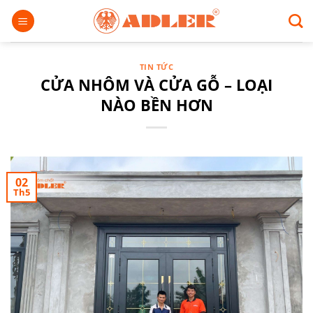
Chuyển
đến
nội
dung
TIN TỨC
CỬA NHÔM VÀ CỬA GỖ – LOẠI
NÀO BỀN HƠN
02
Th5