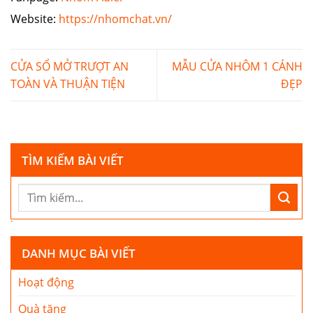
Website:
https://nhomchat.vn/
CỬA SỔ MỞ TRƯỢT AN
MẪU CỬA NHÔM 1 CÁNH
TOÀN VÀ THUẬN TIỆN
ĐẸP
TÌM KIẾM BÀI VIẾT
DANH MỤC BÀI VIẾT
Hoạt động
Quà tặng