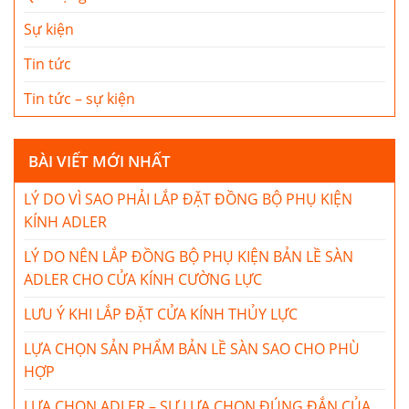
Sự kiện
Tin tức
Tin tức – sự kiện
BÀI VIẾT MỚI NHẤT
LÝ DO VÌ SAO PHẢI LẮP ĐẶT ĐỒNG BỘ PHỤ KIỆN
KÍNH ADLER
LÝ DO NÊN LẮP ĐỒNG BỘ PHỤ KIỆN BẢN LỀ SÀN
ADLER CHO CỬA KÍNH CƯỜNG LỰC
LƯU Ý KHI LẮP ĐẶT CỬA KÍNH THỦY LỰC
LỰA CHỌN SẢN PHẨM BẢN LỀ SÀN SAO CHO PHÙ
HỢP
LỰA CHỌN ADLER – SỰ LỰA CHỌN ĐÚNG ĐẮN CỦA