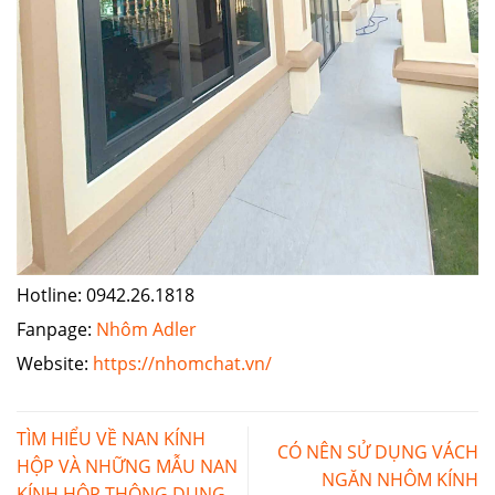
Hotline: 0942.26.1818
Fanpage:
Nhôm Adler
Website:
https://nhomchat.vn/
TÌM HIỂU VỀ NAN KÍNH
CÓ NÊN SỬ DỤNG VÁCH
HỘP VÀ NHỮNG MẪU NAN
NGĂN NHÔM KÍNH
KÍNH HỘP THÔNG DỤNG