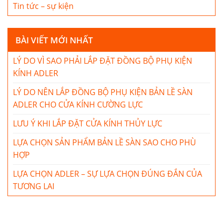
Tin tức – sự kiện
BÀI VIẾT MỚI NHẤT
LÝ DO VÌ SAO PHẢI LẮP ĐẶT ĐỒNG BỘ PHỤ KIỆN
KÍNH ADLER
LÝ DO NÊN LẮP ĐỒNG BỘ PHỤ KIỆN BẢN LỀ SÀN
ADLER CHO CỬA KÍNH CƯỜNG LỰC
LƯU Ý KHI LẮP ĐẶT CỬA KÍNH THỦY LỰC
LỰA CHỌN SẢN PHẨM BẢN LỀ SÀN SAO CHO PHÙ
HỢP
LỰA CHỌN ADLER – SỰ LỰA CHỌN ĐÚNG ĐẮN CỦA
TƯƠNG LAI