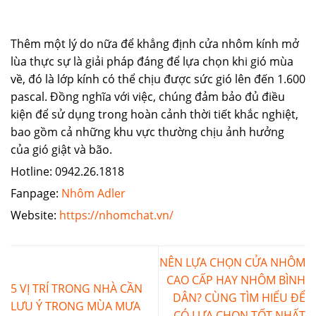
Thêm một lý do nữa để khẳng định cửa nhôm kính mở
lùa thực sự là giải pháp đáng để lựa chọn khi gió mùa
về, đó là lớp kính có thể chịu được sức gió lên đến 1.600
pascal. Đồng nghĩa với việc, chúng đảm bảo đủ điều
kiện để sử dụng trong hoàn cảnh thời tiết khắc nghiệt,
bao gồm cả những khu vực thường chịu ảnh hưởng
của gió giật và bão.
Hotline: 0942.26.1818
Fanpage:
Nhôm Adler
Website:
https://nhomchat.vn/
NÊN LỰA CHỌN CỬA NHÔM
CAO CẤP HAY NHÔM BÌNH
5 VỊ TRÍ TRONG NHÀ CẦN
DÂN? CÙNG TÌM HIỂU ĐỂ
LƯU Ý TRONG MÙA MƯA
CÓ LỰA CHỌN TỐT NHẤT