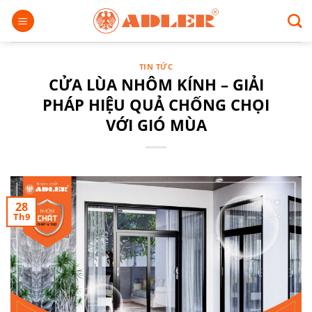
Chuyển
đến
nội
dung
TIN TỨC
CỬA LÙA NHÔM KÍNH – GIẢI
PHÁP HIỆU QUẢ CHỐNG CHỌI
VỚI GIÓ MÙA
28
Th9