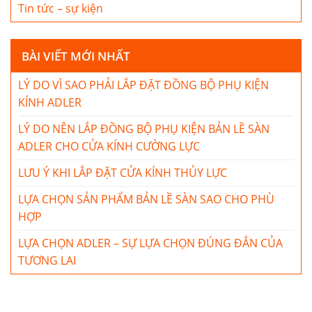
Tin tức – sự kiện
BÀI VIẾT MỚI NHẤT
LÝ DO VÌ SAO PHẢI LẮP ĐẶT ĐỒNG BỘ PHỤ KIỆN
KÍNH ADLER
LÝ DO NÊN LẮP ĐỒNG BỘ PHỤ KIỆN BẢN LỀ SÀN
ADLER CHO CỬA KÍNH CƯỜNG LỰC
LƯU Ý KHI LẮP ĐẶT CỬA KÍNH THỦY LỰC
LỰA CHỌN SẢN PHẨM BẢN LỀ SÀN SAO CHO PHÙ
HỢP
LỰA CHỌN ADLER – SỰ LỰA CHỌN ĐÚNG ĐẮN CỦA
TƯƠNG LAI