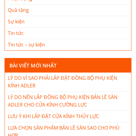
Quà tặng
Sự kiện
Tin tức
Tin tức – sự kiện
BÀI VIẾT MỚI NHẤT
LÝ DO VÌ SAO PHẢI LẮP ĐẶT ĐỒNG BỘ PHỤ KIỆN
KÍNH ADLER
LÝ DO NÊN LẮP ĐỒNG BỘ PHỤ KIỆN BẢN LỀ SÀN
ADLER CHO CỬA KÍNH CƯỜNG LỰC
LƯU Ý KHI LẮP ĐẶT CỬA KÍNH THỦY LỰC
LỰA CHỌN SẢN PHẨM BẢN LỀ SÀN SAO CHO PHÙ
HỢP