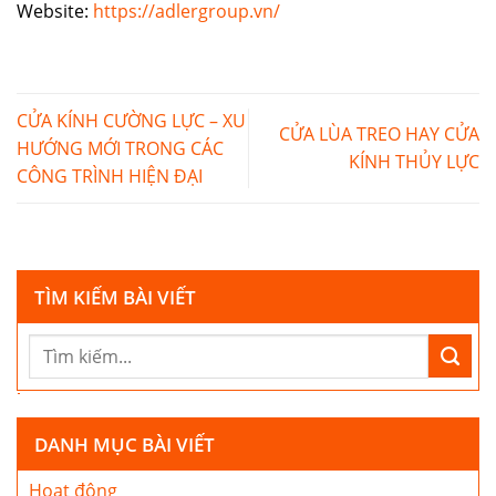
Website:
https://adlergroup.vn/
CỬA KÍNH CƯỜNG LỰC – XU
CỬA LÙA TREO HAY CỬA
HƯỚNG MỚI TRONG CÁC
KÍNH THỦY LỰC
CÔNG TRÌNH HIỆN ĐẠI
TÌM KIẾM BÀI VIẾT
DANH MỤC BÀI VIẾT
Hoạt động