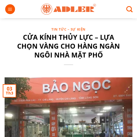
Chuyển
đến
nội
dung
TIN TỨC – SỰ KIỆN
CỬA KÍNH THỦY LỰC – LỰA
CHỌN VÀNG CHO HÀNG NGÀN
NGÔI NHÀ MẶT PHỐ
03
Th3