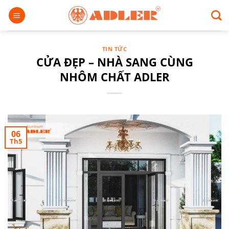
Chuyển
đến
nội
dung
TIN TỨC
CỬA ĐẸP – NHÀ SANG CÙNG
NHÔM CHẤT ADLER
06
Th5