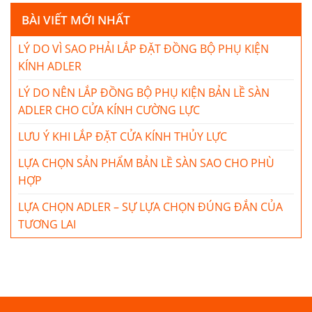
BÀI VIẾT MỚI NHẤT
LÝ DO VÌ SAO PHẢI LẮP ĐẶT ĐỒNG BỘ PHỤ KIỆN
KÍNH ADLER
LÝ DO NÊN LẮP ĐỒNG BỘ PHỤ KIỆN BẢN LỀ SÀN
ADLER CHO CỬA KÍNH CƯỜNG LỰC
LƯU Ý KHI LẮP ĐẶT CỬA KÍNH THỦY LỰC
LỰA CHỌN SẢN PHẨM BẢN LỀ SÀN SAO CHO PHÙ
HỢP
LỰA CHỌN ADLER – SỰ LỰA CHỌN ĐÚNG ĐẮN CỦA
TƯƠNG LAI