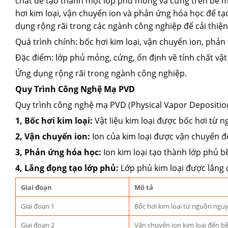
chất để tạo thành một lớp phủ mỏng và cứng trên bề mặ
hơi kim loại, vận chuyển ion và phản ứng hóa học để tạ
dụng rộng rãi trong các ngành công nghiệp để cải thi
Quá trình chính: bốc hơi kim loại, vận chuyển ion, phản
Đặc điểm: lớp phủ mỏng, cứng, ổn định về tính chất vật 
Ứng dụng rộng rãi trong ngành công nghiệp.
Quy Trình Công Nghệ Mạ PVD
Quy trình công nghệ mạ PVD (Physical Vapor Deposition
1, Bốc hơi kim loại:
Vật liệu kim loại được bốc hơi từ 
2, Vận chuyển ion:
Ion của kim loại được vận chuyển đế
3, Phản ứng hóa học:
Ion kim loại tạo thành lớp phủ bề
4, Lắng đọng tạo lớp phủ:
Lớp phủ kim loại được lắng
Giai đoạn
Mô tả
Giai đoạn 1
Bốc hơi kim loại từ nguồn nguy
Giai đoạn 2
Vận chuyển ion kim loại đến bề 