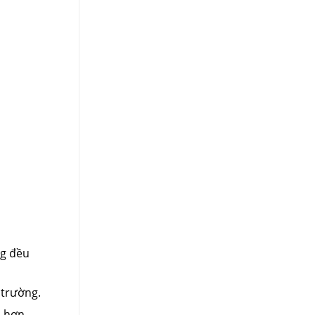
ng đều
 trường.
 hơn.