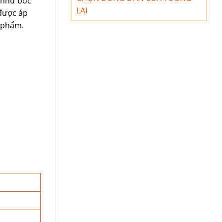
h như bốc
LAI
 được áp
n phẩm.