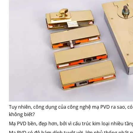
Tuy nhiên, công dụng của công nghệ mạ PVD ra sao, có
không biết?
Mạ PVD bền, đẹp hơn, bởi vì cấu trúc kim loại nhiều tần
Mạ PVD có độ bám dính tuyệt vời, lớp phủ thống nhất 