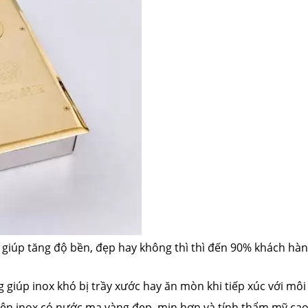
 giúp tăng độ bền, đẹp hay không thì thì đến 90% khách hà
g giúp inox khó bị trầy xước hay ăn mòn khi tiếp xúc với môi
nên inox có nước mạ vàng đẹp, mịn hơn và tính thẩm mỹ cao