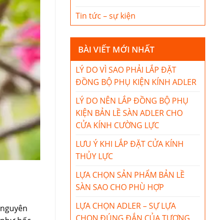
Tin tức – sự kiện
BÀI VIẾT MỚI NHẤT
LÝ DO VÌ SAO PHẢI LẮP ĐẶT
ĐỒNG BỘ PHỤ KIỆN KÍNH ADLER
LÝ DO NÊN LẮP ĐỒNG BỘ PHỤ
KIỆN BẢN LỀ SÀN ADLER CHO
CỬA KÍNH CƯỜNG LỰC
LƯU Ý KHI LẮP ĐẶT CỬA KÍNH
THỦY LỰC
LỰA CHỌN SẢN PHẨM BẢN LỀ
SÀN SAO CHO PHÙ HỢP
LỰA CHỌN ADLER – SỰ LỰA
u nguyên
CHỌN ĐÚNG ĐẮN CỦA TƯƠNG