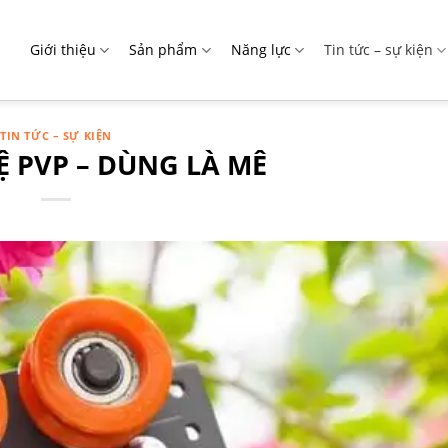
Giới thiệu
Sản phẩm
Năng lực
Tin tức – sự kiện
TIN TỨC – SỰ KIỆN
 PVP – DÙNG LÀ MÊ