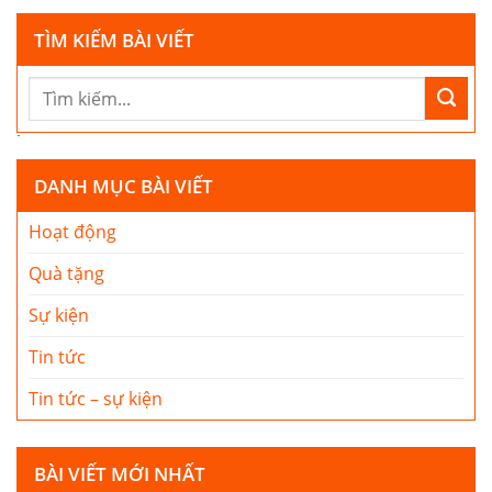
TÌM KIẾM BÀI VIẾT
DANH MỤC BÀI VIẾT
Hoạt động
Quà tặng
Sự kiện
Tin tức
Tin tức – sự kiện
BÀI VIẾT MỚI NHẤT