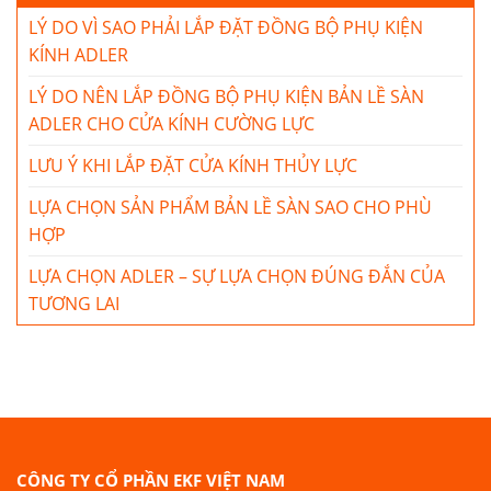
LÝ DO VÌ SAO PHẢI LẮP ĐẶT ĐỒNG BỘ PHỤ KIỆN
KÍNH ADLER
LÝ DO NÊN LẮP ĐỒNG BỘ PHỤ KIỆN BẢN LỀ SÀN
ADLER CHO CỬA KÍNH CƯỜNG LỰC
LƯU Ý KHI LẮP ĐẶT CỬA KÍNH THỦY LỰC
LỰA CHỌN SẢN PHẨM BẢN LỀ SÀN SAO CHO PHÙ
HỢP
LỰA CHỌN ADLER – SỰ LỰA CHỌN ĐÚNG ĐẮN CỦA
TƯƠNG LAI
CÔNG TY CỔ PHẦN EKF VIỆT NAM