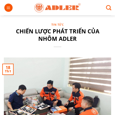
Chuyển
đến
nội
dung
TIN TỨC
CHIẾN LƯỢC PHÁT TRIỂN CỦA
NHÔM ADLER
18
Th1