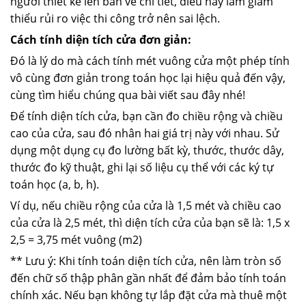
người thiết kế lên bản vẽ chi tiết, điều này làm giảm
thiểu rủi ro việc thi công trở nên sai lệch.
Cách tính diện tích cửa đơn giản:
Đó là lý do mà cách tính mét vuông cửa một phép tính
vô cùng đơn giản trong toán học lại hiệu quả đến vậy,
cùng tìm hiểu chúng qua bài viết sau đây nhé!
Để tính diện tích cửa, bạn cần đo chiều rộng và chiều
cao của cửa, sau đó nhân hai giá trị này với nhau. Sử
dụng một dụng cụ đo lường bất kỳ, thước, thước dây,
thước đo kỹ thuật, ghi lại số liệu cụ thể với các ký tự
toán học (a, b, h).
Ví dụ, nếu chiều rộng của cửa là 1,5 mét và chiều cao
của cửa là 2,5 mét, thì diện tích cửa của bạn sẽ là: 1,5 x
2,5 = 3,75 mét vuông (m2)
** Lưu ý: Khi tính toán diện tích cửa, nên làm tròn số
đến chữ số thập phân gần nhất để đảm bảo tính toán
chính xác. Nếu bạn không tự lắp đặt cửa mà thuê một