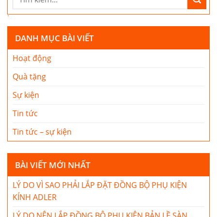
DANH MỤC BÀI VIẾT
Hoạt động
Quà tặng
Sự kiện
Tin tức
Tin tức – sự kiện
BÀI VIẾT MỚI NHẤT
LÝ DO VÌ SAO PHẢI LẮP ĐẶT ĐỒNG BỘ PHỤ KIỆN
KÍNH ADLER
LÝ DO NÊN LẮP ĐỒNG BỘ PHỤ KIỆN BẢN LỀ SÀN