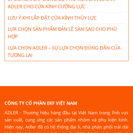
ADLER CHO CỬA KÍNH CƯỜNG LỰC
LƯU Ý KHI LẮP ĐẶT CỬA KÍNH THỦY LỰC
LỰA CHỌN SẢN PHẨM BẢN LỀ SÀN SAO CHO PHÙ
HỢP
LỰA CHỌN ADLER – SỰ LỰA CHỌN ĐÚNG ĐẮN CỦA
TƯƠNG LAI
CÔNG TY CỔ PHẦN EKF VIỆT NAM
ADLER - Thương hiệu hàng đầu tại Việt Nam trong lĩnh vực
sản xuất, cung ứng các sản phẩm nhôm và phụ kiện kính.
Hiện nay, Adler đã có hệ thống đại lí, nhà phân phối trải dài