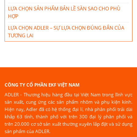
LỰA CHỌN SẢN PHẨM BẢN LỀ SÀN SAO CHO PHÙ
HỢP
LỰA CHỌN ADLER – SỰ LỰA CHỌN ĐÚNG ĐẮN CỦA
TƯƠNG LAI
CÔNG TY CỔ PHẦN EKF VIỆT NAM
ADLER - Thương hiệu hàng đầu tại Việt Nam trong lĩnh vực
sản xuất, cung ứng các sản phẩm nhôm và phụ kiện kính.
Hiện nay, Adler đã có hệ thống đại lí, nhà phân phối trải dài
khắp 63 tỉnh, thành phố với trên 300 đại lý phân phối và
trên 20.000 cơ sở sản xuất thường xuyên lắp đặt và sử dụng
sản phẩm của ADLER.