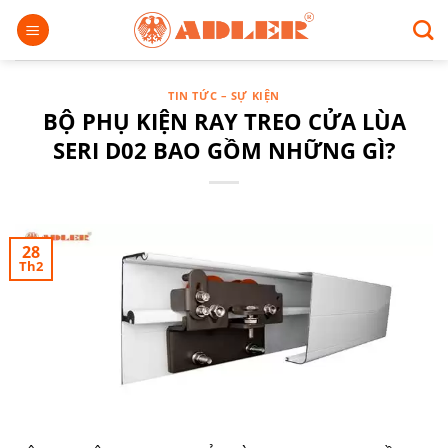
Chuyển
đến
nội
dung
TIN TỨC – SỰ KIỆN
BỘ PHỤ KIỆN RAY TREO CỬA LÙA
SERI D02 BAO GỒM NHỮNG GÌ?
28
Th2