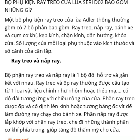
BỘ PHỤ KIỆN RAY TREO CỬA LÙA SERI D02 BAO GỒM
NHỮNG GÌ?
Một bộ phụ kiện ray treo cửa lùa Adler thông thường
gồm có 7 bộ phận bao gồm: Ray treo, nắp ray, bánh xe
và cụm cơ khí, kẹp kính, chặn kính, dẫn hướng, khóa
cửa. Số lượng của mỗi loại phụ thuộc vào kích thước và
số cánh cửa cần lắp.
Ray treo và nắp ray.
Bộ phận ray treo và nắp ray là 1 bộ đôi hỗ trợ và gắn
kết với nhau. Ray treo và ốp ray thường được cấu tạo
từ 1 loại vật liệu chính như nhôm hoặc thép mạ,… có
độ dài tương ứng với chiều rộng của cửa. Phần ray treo
được ốp và cố định lên kính hoặc tường bằng ốc vít để
làm đường ray chạy cho bánh xe. Phần nắp ray được
lắp khớp với phần ray treo, che đi những thành phần
cơ khí phía trong, giúp tăng độ thẩm mỹ cho cửa.