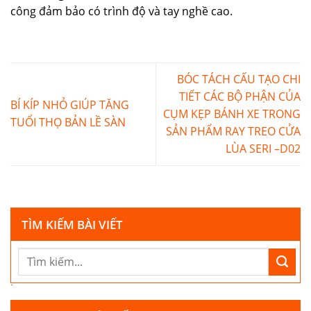
công đảm bảo có trình độ và tay nghề cao.
BÓC TÁCH CẤU TẠO CHI
TIẾT CÁC BỘ PHẬN CỦA
BÍ KÍP NHỎ GIÚP TĂNG
CỤM KẸP BÁNH XE TRONG
TUỔI THỌ BẢN LỀ SÀN
SẢN PHẨM RAY TREO CỬA
LÙA SERI –D02
TÌM KIẾM BÀI VIẾT