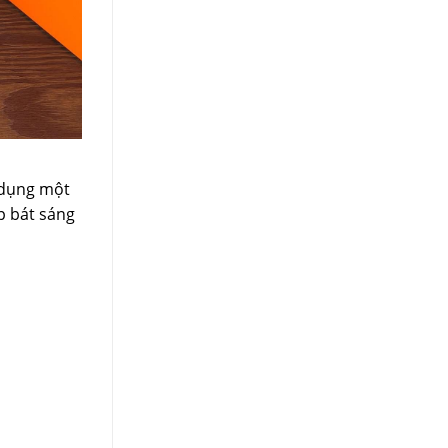
 dụng một
p bát sáng