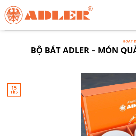
Chuyển
đến
nội
dung
HOẠT 
BỘ BÁT ADLER – MÓN QU
15
Th5