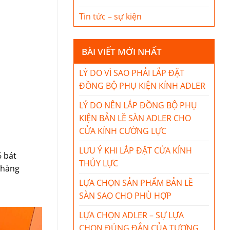
Tin tức – sự kiện
BÀI VIẾT MỚI NHẤT
LÝ DO VÌ SAO PHẢI LẮP ĐẶT
ĐỒNG BỘ PHỤ KIỆN KÍNH ADLER
LÝ DO NÊN LẮP ĐỒNG BỘ PHỤ
KIỆN BẢN LỀ SÀN ADLER CHO
CỬA KÍNH CƯỜNG LỰC
LƯU Ý KHI LẮP ĐẶT CỬA KÍNH
6 bát
THỦY LỰC
h hàng
LỰA CHỌN SẢN PHẨM BẢN LỀ
SÀN SAO CHO PHÙ HỢP
LỰA CHỌN ADLER – SỰ LỰA
CHỌN ĐÚNG ĐẮN CỦA TƯƠNG