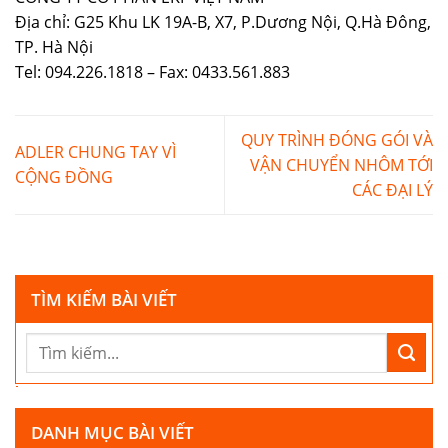
Địa chỉ: G25 Khu LK 19A-B, X7, P.Dương Nội, Q.Hà Đông,
TP. Hà Nội
Tel: 094.226.1818 – Fax: 0433.561.883
QUY TRÌNH ĐÓNG GÓI VÀ
ADLER CHUNG TAY VÌ
VẬN CHUYỂN NHÔM TỚI
CỘNG ĐỒNG
CÁC ĐẠI LÝ
TÌM KIẾM BÀI VIẾT
DANH MỤC BÀI VIẾT