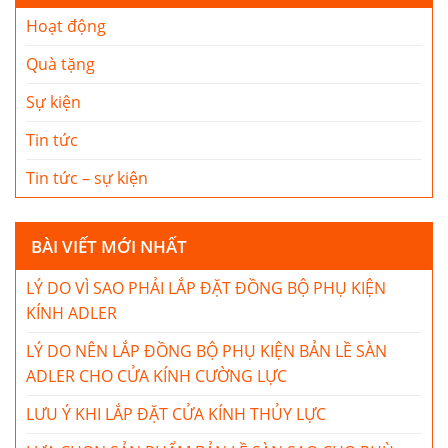
Hoạt động
Quà tặng
Sự kiện
Tin tức
Tin tức – sự kiện
BÀI VIẾT MỚI NHẤT
LÝ DO VÌ SAO PHẢI LẮP ĐẶT ĐỒNG BỘ PHỤ KIỆN
KÍNH ADLER
LÝ DO NÊN LẮP ĐỒNG BỘ PHỤ KIỆN BẢN LỀ SÀN
ADLER CHO CỬA KÍNH CƯỜNG LỰC
LƯU Ý KHI LẮP ĐẶT CỬA KÍNH THỦY LỰC