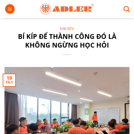
Chuyển
đến
nội
dung
TIN TỨC
BÍ KÍP ĐỂ THÀNH CÔNG ĐÓ LÀ
KHÔNG NGỪNG HỌC HỎI
19
Th1