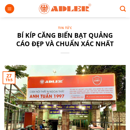
Chuyển
đến
nội
dung
TIN TỨC
BÍ KÍP CĂNG BIỂN BẠT QUẢNG
CÁO ĐẸP VÀ CHUẨN XÁC NHẤT
27
Th5