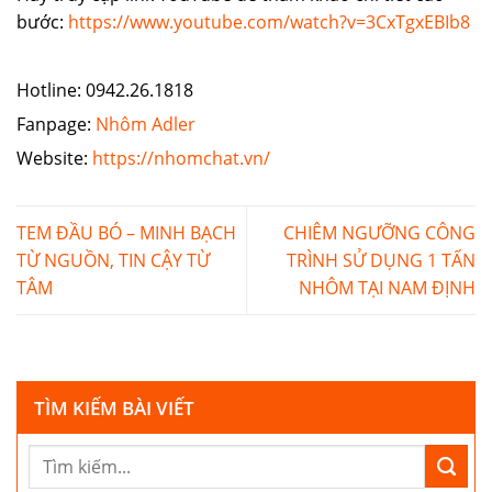
bước:
https://www.youtube.com/watch?v=3CxTgxEBIb8
Hotline: 0942.26.1818
Fanpage:
Nhôm Adler
Website:
https://nhomchat.vn/
TEM ĐẦU BÓ – MINH BẠCH
CHIÊM NGƯỠNG CÔNG
TỪ NGUỒN, TIN CẬY TỪ
TRÌNH SỬ DỤNG 1 TẤN
TÂM
NHÔM TẠI NAM ĐỊNH
TÌM KIẾM BÀI VIẾT