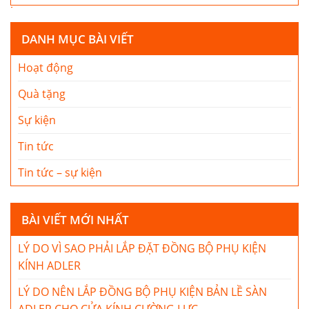
DANH MỤC BÀI VIẾT
Hoạt động
Quà tặng
Sự kiện
Tin tức
Tin tức – sự kiện
BÀI VIẾT MỚI NHẤT
LÝ DO VÌ SAO PHẢI LẮP ĐẶT ĐỒNG BỘ PHỤ KIỆN
KÍNH ADLER
LÝ DO NÊN LẮP ĐỒNG BỘ PHỤ KIỆN BẢN LỀ SÀN
ADLER CHO CỬA KÍNH CƯỜNG LỰC