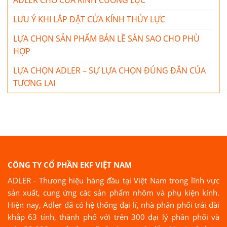
LƯU Ý KHI LẮP ĐẶT CỬA KÍNH THỦY LỰC
LỰA CHỌN SẢN PHẨM BẢN LỀ SÀN SAO CHO PHÙ
HỢP
LỰA CHỌN ADLER – SỰ LỰA CHỌN ĐÚNG ĐẮN CỦA
TƯƠNG LAI
CÔNG TY CỔ PHẦN EKF VIỆT NAM
ADLER - Thương hiệu hàng đầu tại Việt Nam trong lĩnh vực
sản xuất, cung ứng các sản phẩm nhôm và phụ kiện kính.
Hiện nay, Adler đã có hệ thống đại lí, nhà phân phối trải dài
khắp 63 tỉnh, thành phố với trên 300 đại lý phân phối và