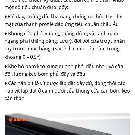
một số tiêu chuẩn dưới đây:
♦ Độ dày, cường độ, khả năng chống oxi hóa trên bề
mặt của thanh profile đáp ứng tiêu chuẩn châu Âu
♦ Khung cửa phải vuông, thẳng đứng và cạnh nằm
ngang phải thăng bằng. Lưu ý, đối với cửa trượt phần
ray trượt phải thẳng. (Sai lệch cho phép nằm trong
o
khoảng 0 – 0,5
)
♦ Khe hở bơm keo xung quanh phải đều nhau và cân
đối, lượng keo bơm phải đầy và đều
♦ Các nắp bịt lỗ vít được lắp đặt đầy đủ, đồng thời các
nắp vít lắp đặt ở cạnh dưới của khung cửa cần bơm keo
cẩn thận