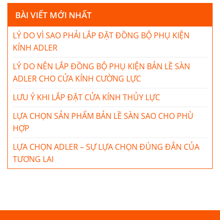
BÀI VIẾT MỚI NHẤT
LÝ DO VÌ SAO PHẢI LẮP ĐẶT ĐỒNG BỘ PHỤ KIỆN
KÍNH ADLER
LÝ DO NÊN LẮP ĐỒNG BỘ PHỤ KIỆN BẢN LỀ SÀN
ADLER CHO CỬA KÍNH CƯỜNG LỰC
LƯU Ý KHI LẮP ĐẶT CỬA KÍNH THỦY LỰC
LỰA CHỌN SẢN PHẨM BẢN LỀ SÀN SAO CHO PHÙ
HỢP
LỰA CHỌN ADLER – SỰ LỰA CHỌN ĐÚNG ĐẮN CỦA
TƯƠNG LAI