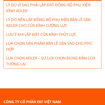
LÝ DO VÌ SAO PHẢI LẮP ĐẶT ĐỒNG BỘ PHỤ KIỆN
KÍNH ADLER
LÝ DO NÊN LẮP ĐỒNG BỘ PHỤ KIỆN BẢN LỀ SÀN
ADLER CHO CỬA KÍNH CƯỜNG LỰC
LƯU Ý KHI LẮP ĐẶT CỬA KÍNH THỦY LỰC
LỰA CHỌN SẢN PHẨM BẢN LỀ SÀN SAO CHO PHÙ
HỢP
LỰA CHỌN ADLER – SỰ LỰA CHỌN ĐÚNG ĐẮN CỦA
TƯƠNG LAI
CÔNG TY CỔ PHẦN EKF VIỆT NAM