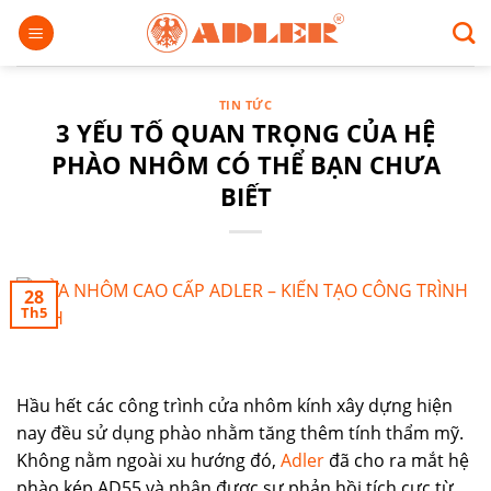
Chuyển
đến
nội
dung
TIN TỨC
3 YẾU TỐ QUAN TRỌNG CỦA HỆ
PHÀO NHÔM CÓ THỂ BẠN CHƯA
BIẾT
28
Th5
Hầu hết các công trình cửa nhôm kính xây dựng hiện
nay đều sử dụng phào nhằm tăng thêm tính thẩm mỹ.
Không nằm ngoài xu hướng đó,
Adler
đã cho ra mắt hệ
phào kép AD55 và nhận được sự phản hồi tích cực từ