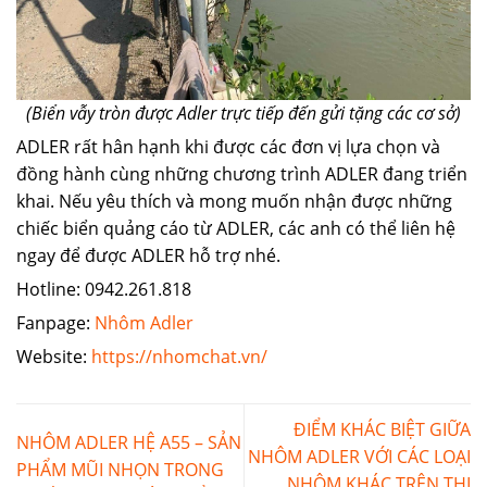
(Biển vẫy tròn được Adler trực tiếp đến gửi tặng các cơ sở)
ADLER rất hân hạnh khi được các đơn vị lựa chọn và
đồng hành cùng những chương trình ADLER đang triển
khai. Nếu yêu thích và mong muốn nhận được những
chiếc biển quảng cáo từ ADLER, các anh có thể liên hệ
ngay để được ADLER hỗ trợ nhé.
Hotline: 0942.261.818
Fanpage:
Nhôm Adler
Website:
https://nhomchat.vn/
ĐIỂM KHÁC BIỆT GIỮA
NHÔM ADLER HỆ A55 – SẢN
NHÔM ADLER VỚI CÁC LOẠI
PHẨM MŨI NHỌN TRONG
NHÔM KHÁC TRÊN THỊ