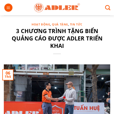
Chuyển
đến
nội
dung
HOẠT ĐỘNG
,
QUÀ TẶNG
,
TIN TỨC
3 CHƯƠNG TRÌNH TẶNG BIỂN
QUẢNG CÁO ĐƯỢC ADLER TRIỂN
KHAI
06
Th5