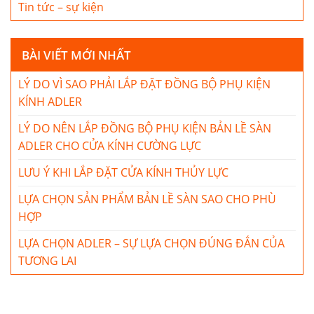
Tin tức – sự kiện
BÀI VIẾT MỚI NHẤT
LÝ DO VÌ SAO PHẢI LẮP ĐẶT ĐỒNG BỘ PHỤ KIỆN
KÍNH ADLER
LÝ DO NÊN LẮP ĐỒNG BỘ PHỤ KIỆN BẢN LỀ SÀN
ADLER CHO CỬA KÍNH CƯỜNG LỰC
LƯU Ý KHI LẮP ĐẶT CỬA KÍNH THỦY LỰC
LỰA CHỌN SẢN PHẨM BẢN LỀ SÀN SAO CHO PHÙ
HỢP
LỰA CHỌN ADLER – SỰ LỰA CHỌN ĐÚNG ĐẮN CỦA
TƯƠNG LAI