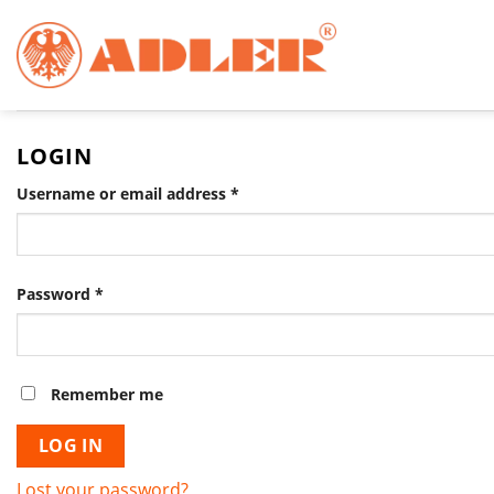
Chuyển
đến
nội
dung
LOGIN
Username or email address
*
Password
*
Remember me
LOG IN
Lost your password?